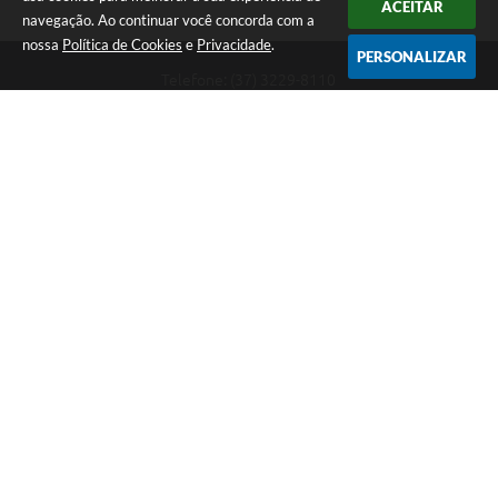
ACEITAR
navegação. Ao continuar você concorda com a
nossa
Política de Cookies
e
Privacidade
.
PERSONALIZAR
Telefone: (37) 3229-8110
Endereço: Avenida Paraná, 2.601 - São José | CEP: 35501-170
Atendimento Geral da Prefeitura - segunda a sexta, das 08:00 às 18:00
horas. Informações Gerais: (37) 3229-6500 (37)3229-6800 (37) 3229-
6528
Prefeitura de Divinópolis
Versão do Sistema:
3.5.3 - 19/06/2026
Portal atualizado em:
06/08/2026 17:14
Dados Abertos
Copyright Instar - 2006-2026. Todos os direitos reservados -
Instar Tecnologia