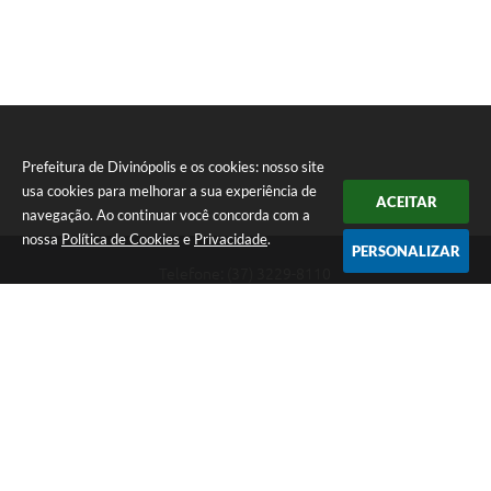
Prefeitura de Divinópolis e os cookies: nosso site
usa cookies para melhorar a sua experiência de
ACEITAR
navegação. Ao continuar você concorda com a
nossa
Política de Cookies
e
Privacidade
.
PERSONALIZAR
Telefone: (37) 3229-8110
Endereço: Avenida Paraná, 2.601 - São José | CEP: 35501-170
Atendimento Geral da Prefeitura - segunda a sexta, das 08:00 às 18:00
horas. Informações Gerais: (37) 3229-6500 (37)3229-6800 (37) 3229-
6528
Prefeitura de Divinópolis
Versão do Sistema:
3.5.3 - 19/06/2026