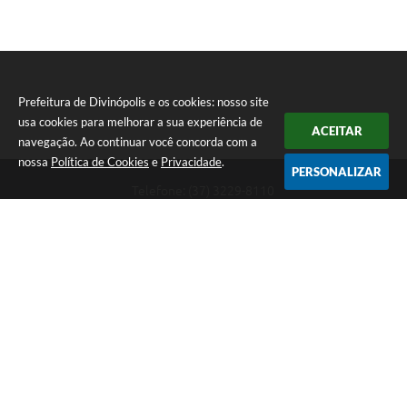
Prefeitura de Divinópolis e os cookies: nosso site
usa cookies para melhorar a sua experiência de
ACEITAR
navegação. Ao continuar você concorda com a
nossa
Política de Cookies
e
Privacidade
.
PERSONALIZAR
Telefone: (37) 3229-8110
Endereço: Avenida Paraná, 2.601 - São José | CEP: 35501-170
Atendimento Geral da Prefeitura - segunda a sexta, das 08:00 às 18:00
horas. Informações Gerais: (37) 3229-6500 (37)3229-6800 (37) 3229-
6528
Prefeitura de Divinópolis
Versão do Sistema:
3.5.3 - 19/06/2026
Portal atualizado em:
06/08/2026 17:14