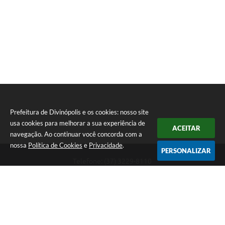
Prefeitura de Divinópolis e os cookies: nosso site
usa cookies para melhorar a sua experiência de
ACEITAR
navegação. Ao continuar você concorda com a
nossa
Política de Cookies
e
Privacidade
.
PERSONALIZAR
Telefone: (37) 3229-8110
Endereço: Avenida Paraná, 2.601 - São José | CEP: 35501-170
Atendimento Geral da Prefeitura - segunda a sexta, das 08:00 às 18:00
horas. Informações Gerais: (37) 3229-6500 (37)3229-6800 (37) 3229-
6528
Prefeitura de Divinópolis