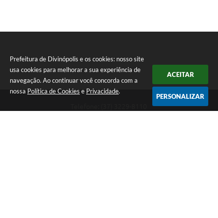
Prefeitura de Divinópolis e os cookies: nosso site
usa cookies para melhorar a sua experiência de
ACEITAR
navegação. Ao continuar você concorda com a
nossa
Política de Cookies
e
Privacidade
.
PERSONALIZAR
Telefone: (37) 3229-8110
Endereço: Avenida Paraná, 2.601 - São José | CEP: 35501-170
Atendimento Geral da Prefeitura - segunda a sexta, das 08:00 às 18:00
horas. Informações Gerais: (37) 3229-6500 (37)3229-6800 (37) 3229-
6528
Prefeitura de Divinópolis
Versão do Sistema:
3.5.3 - 19/06/2026
Portal atualizado em:
07/08/2026 17:41