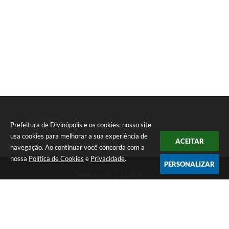
Prefeitura de Divinópolis e os cookies: nosso site
usa cookies para melhorar a sua experiência de
ACEITAR
navegação. Ao continuar você concorda com a
nossa
Política de Cookies
e
Privacidade
.
PERSONALIZAR
Telefone: (37) 3229-8110
Endereço: Avenida Paraná, 2.601 - São José | CEP: 35501-170
Atendimento Geral da Prefeitura - segunda a sexta, das 08:00 às 18:00
horas. Informações Gerais: (37) 3229-6500 (37)3229-6800 (37) 3229-
6528
Prefeitura de Divinópolis