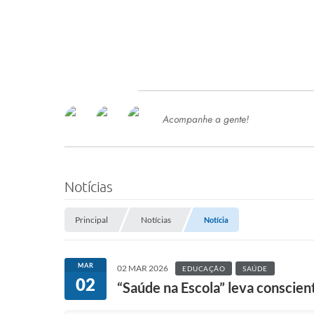
Acompanhe a gente!
Ace
SERVIÇOS
Com
Ter
PROCESSOS SELETIVO
Notícias
SEMED
Principal
Notícias
Notícia
Processo de Contratação -
SEMED 2026
PP
MAR
02 MAR 2026
EDUCAÇÃO
SAÚDE
Concursos e Processos Seletivos
02
Esp
“Saúde na Escola” leva conscien