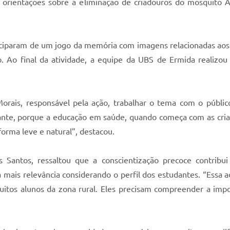
 orientações sobre a eliminação de criadouros do mosquito Ae
rticiparam de um jogo da memória com imagens relacionadas aos
. Ao final da atividade, a equipe da UBS de Ermida realizou
ais, responsável pela ação, trabalhar o tema com o público i
te, porque a educação em saúde, quando começa com as crianç
orma leve e natural”, destacou.
os Santos, ressaltou que a conscientização precoce contribu
a mais relevância considerando o perfil dos estudantes. “Essa
uitos alunos da zona rural. Eles precisam compreender a impo