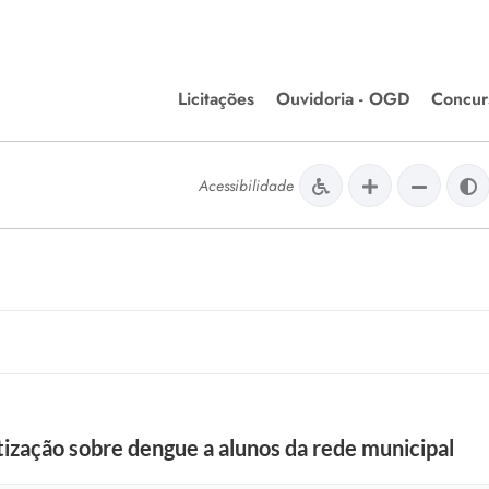
Licitações
Ouvidoria - OGD
Concur
Editais de Licitações
Concurso
lera Divinópolis
Acessibilidade
Meio Ambiente
Chamamentos Públicos
Processos
issão de Farmácia e
Agronegócios
Simplific
apêutica - Semusa
LM Incentivo a Cultura
Processos
LEGISLAÇÃO
Simplifi
Matérias Legislativas
A/LOA/LDO
Normas Jurídicas
orte
tização sobre dengue a alunos da rede municipal
Diário Oficial