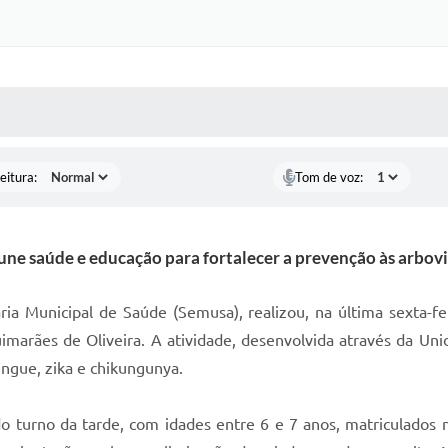
 MÍDIAS
RECEBA NOTÍCIAS
eitura:
Tom de voz:
une saúde e educação para fortalecer a prevenção às arbovi
aria Municipal de Saúde (Semusa), realizou, na última sexta-
uimarães de Oliveira. A atividade, desenvolvida através da Un
ngue, zika e chikungunya.
s do turno da tarde, com idades entre 6 e 7 anos, matriculado