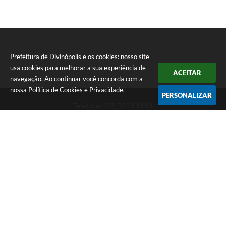
Prefeitura de Divinópolis e os cookies: nosso site
usa cookies para melhorar a sua experiência de
ACEITAR
navegação. Ao continuar você concorda com a
nossa
Política de Cookies
e
Privacidade
.
PERSONALIZAR
Telefone: (37) 3229-8110
Endereço: Avenida Paraná, 2.601 - São José | CEP: 35501-170
Atendimento Geral da Prefeitura - segunda a sexta, das 08:00 às 18:00
horas. Informações Gerais: (37) 3229-6500 (37)3229-6800 (37) 3229-
6528
Prefeitura de Divinópolis
Versão do Sistema:
3.5.3 - 19/06/2026
Portal atualizado em:
05/08/2026 16:34