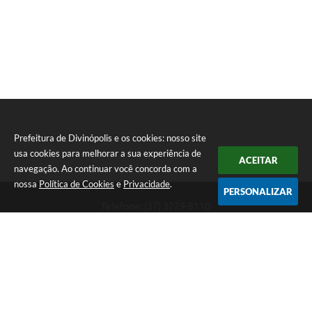
Prefeitura de Divinópolis e os cookies: nosso site
usa cookies para melhorar a sua experiência de
ACEITAR
navegação. Ao continuar você concorda com a
nossa
Política de Cookies
e
Privacidade
.
PERSONALIZAR
Telefone: (37) 3229-8110
Endereço: Avenida Paraná, 2.601 - São José | CEP: 35501-170
Atendimento Geral da Prefeitura - segunda a sexta, das 08:00 às 18:00
horas. Informações Gerais: (37) 3229-6500 (37)3229-6800 (37) 3229-
6528
Prefeitura de Divinópolis