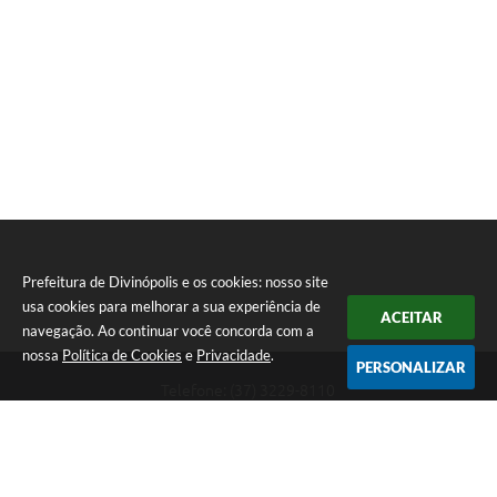
Prefeitura de Divinópolis e os cookies: nosso site
usa cookies para melhorar a sua experiência de
ACEITAR
navegação. Ao continuar você concorda com a
nossa
Política de Cookies
e
Privacidade
.
PERSONALIZAR
Telefone: (37) 3229-8110
Endereço: Avenida Paraná, 2.601 - São José | CEP: 35501-170
Atendimento Geral da Prefeitura - segunda a sexta, das 08:00 às 18:00
horas. Informações Gerais: (37) 3229-6500 (37)3229-6800 (37) 3229-
6528
Prefeitura de Divinópolis