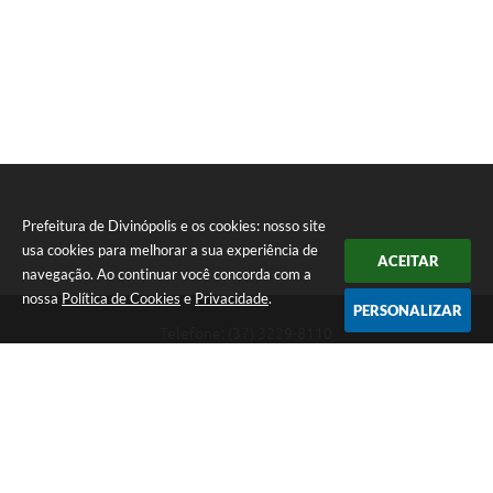
Prefeitura de Divinópolis e os cookies: nosso site
usa cookies para melhorar a sua experiência de
ACEITAR
navegação. Ao continuar você concorda com a
nossa
Política de Cookies
e
Privacidade
.
PERSONALIZAR
Telefone: (37) 3229-8110
Endereço: Avenida Paraná, 2.601 - São José | CEP: 35501-170
Atendimento Geral da Prefeitura - segunda a sexta, das 08:00 às 18:00
horas. Informações Gerais: (37) 3229-6500 (37)3229-6800 (37) 3229-
6528
Prefeitura de Divinópolis