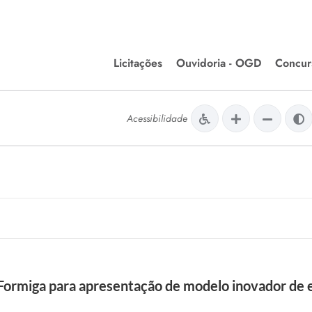
Licitações
Ouvidoria - OGD
Concur
Editais de Licitações
Concurso
lera Divinópolis
Acessibilidade
Meio Ambiente
Chamamentos Públicos
Processos
issão de Farmácia e
Agronegócios
Simplific
apêutica - Semusa
LM Incentivo a Cultura
Processos
LEGISLAÇÃO
Simplifi
Matérias Legislativas
A/LOA/LDO
Normas Jurídicas
orte
 Formiga para apresentação de modelo inovador de
Diário Oficial