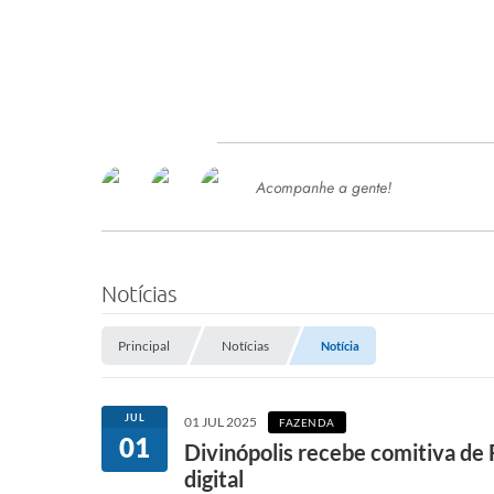
Acompanhe a gente!
Ace
SERVIÇOS
Com
Ter
PROCESSOS SELETIVO
Notícias
SEMED
Principal
Notícias
Notícia
Processo de Contratação -
SEMED 2026
PP
JUL
01 JUL 2025
FAZENDA
Concursos e Processos Seletivos
01
Esp
Divinópolis recebe comitiva de
digital