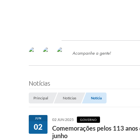
Acompanhe a gente!
Ace
SERVIÇOS
Com
Ter
PROCESSOS SELETIVO
Notícias
SEMED
Principal
Notícias
Notícia
Processo de Contratação -
SEMED 2026
PP
JUN
02 JUN 2025
GOVERNO
Concursos e Processos Seletivos
02
Esp
Comemorações pelos 113 anos d
junho