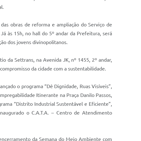
l.
a das obras de reforma e ampliação do Serviço de
 às 15h, no hall do 5º andar da Prefeitura, será
ão dos jovens divinopolitanos.
o da Settrans, na Avenida JK, nº 1455, 2º andar,
 compromisso da cidade com a sustentabilidade.
 lançado o programa “Dê Dignidade, Ruas Visíveis”,
mpregabilidade Itinerante na Praça Danilo Passos,
ma “Distrito Industrial Sustentável e Eficiente”,
 inaugurado o C.A.T.A. – Centro de Atendimento
á o encerramento da Semana do Meio Ambiente com