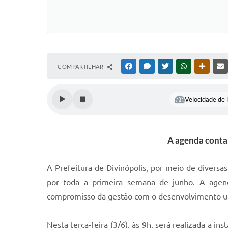
COMPARTILHAR
FACEBOOK
MESSENGER
TWITTER
WHATSAPP
OUTRAS
Velocidade de l
A agenda conta
A Prefeitura de Divinópolis, por meio de divers
por toda a primeira semana de junho. A agend
compromisso da gestão com o desenvolvimento urb
Nesta terça-feira (3/6), às 9h, será realizada a i