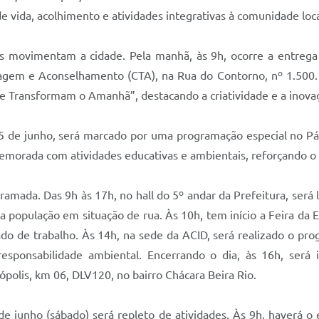
e vida, acolhimento e atividades integrativas à comunidade loca
tes movimentam a cidade. Pela manhã, às 9h, ocorre a entreg
agem e Aconselhamento (CTA), na Rua do Contorno, nº 1.500. Já
 Transformam o Amanhã”, destacando a criatividade e a inovaç
de junho, será marcado por uma programação especial no Páti
memorada com atividades educativas e ambientais, reforçando o
gramada. Das 9h às 17h, no hall do 5º andar da Prefeitura, será
 população em situação de rua. Às 10h, tem início a Feira da E
de trabalho. Às 14h, na sede da ACID, será realizado o progra
esponsabilidade ambiental. Encerrando o dia, às 16h, será
nópolis, km 06, DLV120, no bairro Chácara Beira Rio.
e junho (sábado) será repleto de atividades. Às 9h, haver