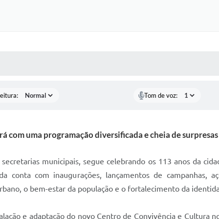
 MÍDIAS
RECEBA NOTÍCIAS
eitura:
Tom de voz:
rá com uma programação diversificada e cheia de surpresas
as secretarias municipais, segue celebrando os 113 anos da c
a conta com inaugurações, lançamentos de campanhas, açõ
ano, o bem-estar da população e o fortalecimento da identida
nstalação e adaptação do novo Centro de Convivência e Cultura no