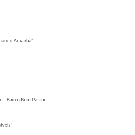
rmam o Amanhã”
ar – Bairro Bom Pastor
íveis”