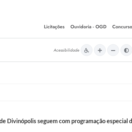
Licitações
Ouvidoria - OGD
Concurso
Editais de Licitações
lera Divinópolis
Acessibilidade
Meio Ambiente
Chamamentos Públicos
issão de Farmácia e
Agronegócios
apêutica - Semusa
LM Incentivo a Cultura
LEGISLAÇÃO
Matérias Legislativas
A/LOA/LDO
Normas Jurídicas
orte
e Divinópolis seguem com programação especial d
Diário Oficial