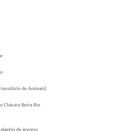
te
ro
ransitório de Animais)
ro Chácara Beira Rio
lantio de árvores