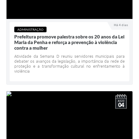
Há 4 dias
ADMINISTRAÇÃO
Prefeitura promove palestra sobre os 20 anos da Lei
Maria da Penha e reforça a prevenção à violência
contra a mulher
Atividade da Semana D reuniu servidores municipais para
debater os avanços da legislação, a importância da rede de
proteção e a transformação cultural no enfrentamento à
violência
AGO
04