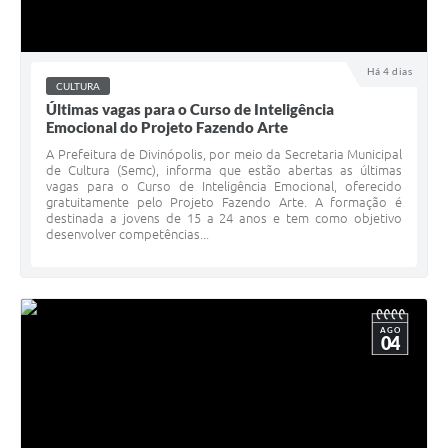
Há 4 dias
CULTURA
Últimas vagas para o Curso de Inteligência
Emocional do Projeto Fazendo Arte
A Prefeitura de Divinópolis, por meio da Secretaria Municipal
de Cultura (Semc), informa que estão abertas as últimas
vagas para o Curso de Inteligência Emocional, oferecido
gratuitamente pelo Projeto Fazendo Arte. A formação é
destinada a jovens de 15 a 24 anos e tem como objetivo
desenvolver competências...
AGO
04