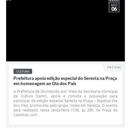
AGO
06
Há 2 dias
CULTURA
Prefeitura apoia edição especial do Seresta na Praça
em homenagem ao Dia dos Pais
A Prefeitura de Divinópolis, por meio da Secretaria Municipal
de Cultura (Semc), apoia e convida a população para
participar da edição especial Seresta na Praça – Especial Dia
dos Pais, promovida pelo grupo Vozes em Seresta. O evento
será realizado nesta sexta-feira (7/8), às 20h, na Praça da
Catedral, com...