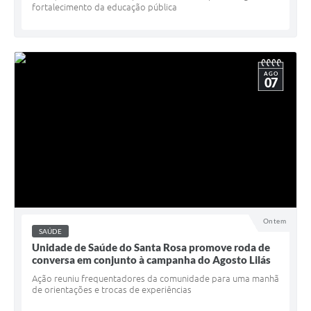
fortalecimento da educação pública
AGO
07
Ontem
SAÚDE
Unidade de Saúde do Santa Rosa promove roda de
conversa em conjunto à campanha do Agosto Lilás
Ação reuniu frequentadores da comunidade para uma manhã
de orientações e trocas de experiências