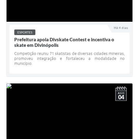
Há 4 dias
ESPORTES
Prefeitura apoia Divskate Contest e incentiva o
skate em Divinópolis
Competição reuniu 71 skatistas de diversas cidades mineiras,
promoveu integração e fortaleceu a modalidade no
município.
AGO
04