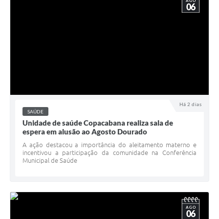
AGO
06
Há 2 dias
SAÚDE
Unidade de saúde Copacabana realiza sala de
espera em alusão ao Agosto Dourado
A ação destacou a importância do aleitamento materno e
incentivou a participação da comunidade na Conferência
Municipal de Saúde
AGO
06