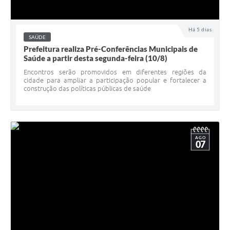
Há 5 dias
SAÚDE
Prefeitura realiza Pré-Conferências Municipais de
Saúde a partir desta segunda-feira (10/8)
Encontros serão promovidos em diferentes regiões da
cidade para ampliar a participação popular e fortalecer a
construção das políticas públicas de saúde
AGO
07