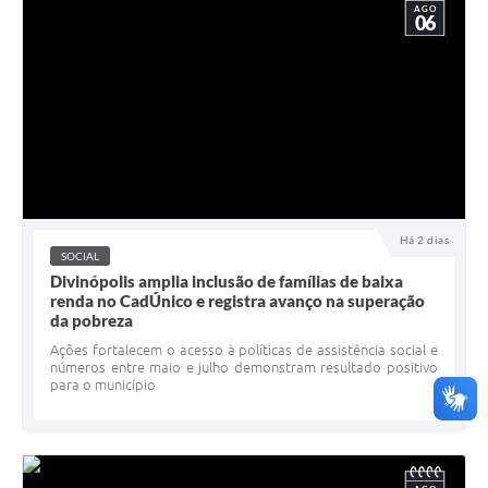
AGO
06
Há 2 dias
SOCIAL
Divinópolis amplia inclusão de famílias de baixa
renda no CadÚnico e registra avanço na superação
da pobreza
Ações fortalecem o acesso à políticas de assistência social e
números entre maio e julho demonstram resultado positivo
para o município