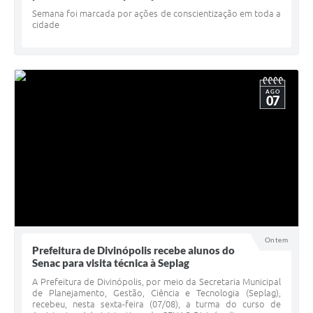
Semana foi marcada por ações de conscientização em toda a
cidade
AGO
07
Ontem
Prefeitura de Divinópolis recebe alunos do
Senac para visita técnica à Seplag
A Prefeitura de Divinópolis, por meio da Secretaria Municipal
de Planejamento, Gestão, Ciência e Tecnologia (Seplag),
recebeu, nesta sexta-feira (07/08), a turma do curso de