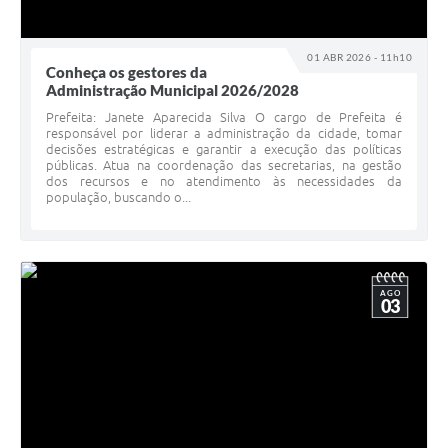
01 ABR 2026 - 11h10
Conheça os gestores da
Administração Municipal 2026/2028
Prefeita: Janete Aparecida Silva O cargo de Prefeita é
responsável por liderar a administração da cidade, tomar
decisões estratégicas e garantir a execução das políticas
públicas. Atua na coordenação das secretarias, na gestão
dos recursos e no atendimento às necessidades da
população, buscando o...
AGO
03