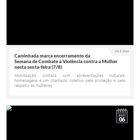
Há 2 dias
Caminhada marca encerramento da
Semana de Combate à Violência contra a Mulher
nesta sexta-feira (7/8)
Mobilização contará com apresentações culturais,
homenagens e um chamado coletivo pela proteção e pelo
respeito às mulheres
AGO
06