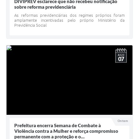
DIVIPREV esclarece que não recebeu notificação
sobre reforma previdenciária
As reformas previdenciárias dos regimes próprios foram
amplamente incentivadas pelo próprio Ministério da
Previdência Social
AGO
07
Ontem
Prefeitura encerra Semana de Combate à
Violência contra a Mulher e reforça compromisso
permanente com a proteção e o...