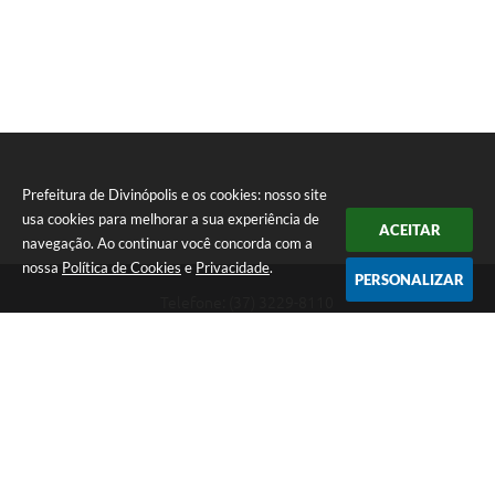
Prefeitura de Divinópolis e os cookies: nosso site
usa cookies para melhorar a sua experiência de
ACEITAR
navegação. Ao continuar você concorda com a
nossa
Política de Cookies
e
Privacidade
.
PERSONALIZAR
Telefone: (37) 3229-8110
Endereço: Avenida Paraná, 2.601 - São José | CEP: 35501-170
Atendimento Geral da Prefeitura - segunda a sexta, das 08:00 às 18:00
horas. Informações Gerais: (37) 3229-6500 (37)3229-6800 (37) 3229-
6528
Prefeitura de Divinópolis
Versão do Sistema:
3.5.3 - 19/06/2026