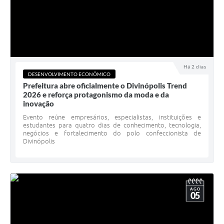
Há 2 dias
DESENVOLVIMENTO ECONÔMICO
Prefeitura abre oficialmente o Divinópolis Trend
2026 e reforça protagonismo da moda e da
inovação
Evento reúne empresários, especialistas, instituições e
estudantes para quatro dias de conhecimento, tecnologia,
negócios e fortalecimento do polo confeccionista de
Divinópolis
AGO
05