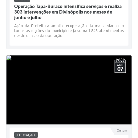
Operação Tapa-Buraco intensifica serviços e realiza
303 intervenções em Divinópolis nos meses de
junho e julho
Ação da Prefeitura amplia recuperação da malha viária em
todas as regiões do município e já soma 1.843 atendimentos
desde o início da operação
AGO
07
Ontem
EDUCAÇÃO