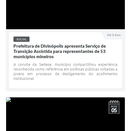
Há 3 dias
SOCIAL
Prefeitura de Divinópolis apresenta Serviço de
Transição Assistida para representantes de 53
municípios mineiros
A convite da Sedese, município compartilhou experiência
reconhecida como referência em políticas públicas voltadas a
jovens em processo de desligamento do acolhimento
institucional
AGO
05