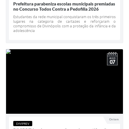
Prefeitura parabeniza escolas municipais premiadas
no Concurso Todos Contra a Pedofilia 2026
Estudantes da rede municipal conquistaram os três primeiros
lugares na categoria de cartazes e reforçaram o
compromisso de Divinópolis com a proteção da infância e da
adolescência
AGO
07
Ontem
DIVIPREV