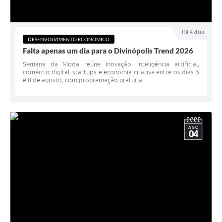
Há 4 dias
DESENVOLVIMENTO ECONÔMICO
Falta apenas um dia para o Divinópolis Trend 2026
Semana da Moda reúne inovação, inteligência artificial,
comércio digital, startups e economia criativa entre os dias 5
e 8 de agosto, com programação gratuita
AGO
04