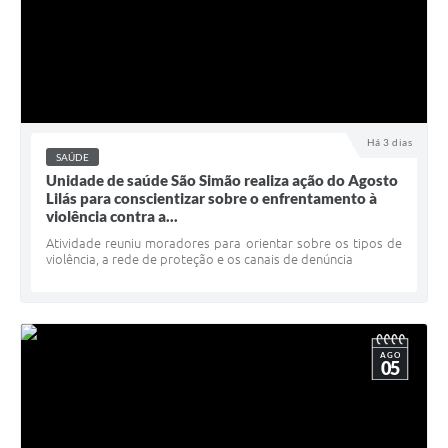
Há 3 dias
SAÚDE
Unidade de saúde São Simão realiza ação do Agosto
Lilás para conscientizar sobre o enfrentamento à
violência contra a...
Atividade reuniu moradores para orientar sobre os tipos de
violência, a rede de proteção e os canais de denúncia
AGO
05