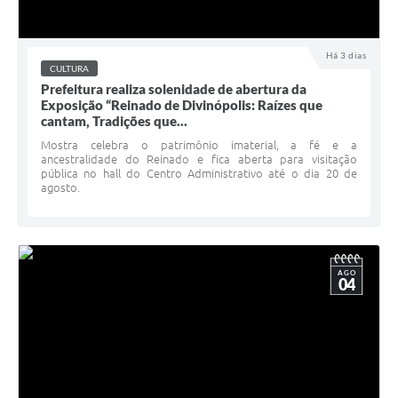
Há 3 dias
CULTURA
Prefeitura realiza solenidade de abertura da
Exposição “Reinado de Divinópolis: Raízes que
cantam, Tradições que...
Mostra celebra o patrimônio imaterial, a fé e a
ancestralidade do Reinado e fica aberta para visitação
pública no hall do Centro Administrativo até o dia 20 de
agosto.
AGO
04