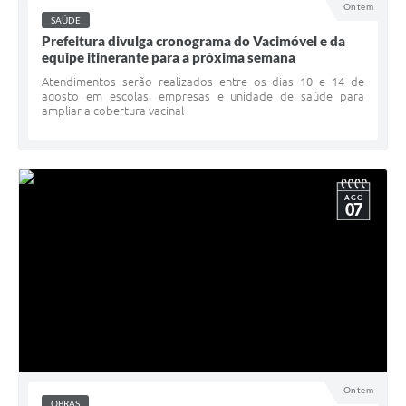
Ontem
SAÚDE
Prefeitura divulga cronograma do Vacimóvel e da
equipe itinerante para a próxima semana
Atendimentos serão realizados entre os dias 10 e 14 de
agosto em escolas, empresas e unidade de saúde para
ampliar a cobertura vacinal
AGO
07
Ontem
OBRAS