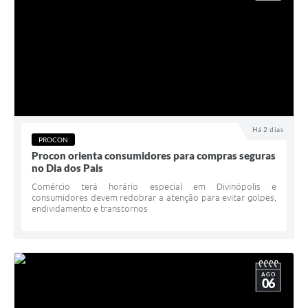
Há 2 dias
PROCON
Procon orienta consumidores para compras seguras
no Dia dos Pais
Comércio terá horário especial em Divinópolis e
consumidores devem redobrar a atenção para evitar golpes,
endividamento e transtornos
AGO
06