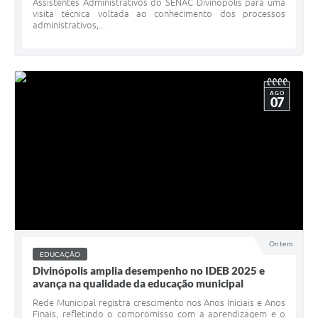
Assistentes Administrativos do SENAC Divinópolis para uma
visita técnica voltada ao conhecimento dos processos
administrativos,...
AGO
07
Ontem
EDUCAÇÃO
Divinópolis amplia desempenho no IDEB 2025 e
avança na qualidade da educação municipal
Rede Municipal registra crescimento nos Anos Iniciais e Anos
Finais, refletindo o compromisso com a aprendizagem e o