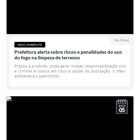
Há 3 dias
MEIO AMBIENTE
Prefeitura alerta sobre riscos e penalidades do uso
do fogo na limpeza de terrenos
Prática é proibida, pode gerar multas, responsabilização civil
e criminal e coloca em risco a saúde da população, o meio
ambiente e o patrimônio
AGO
05