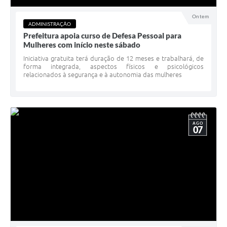
Ontem
ADMINISTRAÇÃO
Prefeitura apoia curso de Defesa Pessoal para
Mulheres com início neste sábado
Iniciativa gratuita terá duração de 12 meses e trabalhará, de
forma integrada, aspectos físicos e psicológicos
relacionados à segurança e à autonomia das mulheres
AGO
07