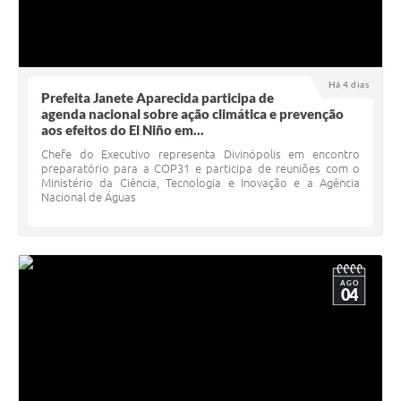
Há 4 dias
Prefeita Janete Aparecida participa de
agenda nacional sobre ação climática e prevenção
aos efeitos do El Niño em...
Chefe do Executivo representa Divinópolis em encontro
preparatório para a COP31 e participa de reuniões com o
Ministério da Ciência, Tecnologia e Inovação e a Agência
Nacional de Águas
AGO
04