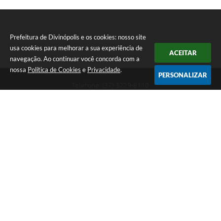
Prefeitura de Divinópolis e os cookies: nosso site
usa cookies para melhorar a sua experiência de
ACEITAR
navegação. Ao continuar você concorda com a
nossa
Política de Cookies
e
Privacidade
.
PERSONALIZAR
Telefone: (37) 3229-8110
Endereço: Avenida Paraná, 2.601 - São José | CEP: 35501-170
Atendimento Geral da Prefeitura - segunda a sexta, das 08:00 às 18:00
horas. Informações Gerais: (37) 3229-6500 (37)3229-6800 (37) 3229-
6528
Prefeitura de Divinópolis
Versão do Sistema:
3.5.3 - 19/06/2026
Portal atualizado em:
07/08/2026 17:41
Dados Abertos