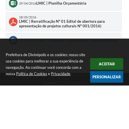
LMIC | Planilha Orçamentária
29/04/2016
18/05/2016
LMIC | Rerratificação Nº 01 Edital de abertura para
apresentação de projetos culturais Nº 001/2016)
LMIC | Termo de Compromisso - Incentivo Fiscal
29/04/2016
Prefeitura de Divinópolis e os cookies: nosso site
usa cookies para melhorar a sua experiência de
ACEITAR
navegação. Ao continuar você concorda com a
nossa
Política de Cookies
e
Privacidade
.
PERSONALIZAR
Telefone: (37) 3229-8110
Endereço: Avenida Paraná, 2.601 - São José | CEP: 35501-170
Atendimento Geral da Prefeitura - segunda a sexta, das 08:00 às 18:00
horas. Informações Gerais: (37) 3229-6500 (37)3229-6800 (37) 3229-
6528
Prefeitura de Divinópolis
Versão do Sistema:
3.5.3 - 19/06/2026