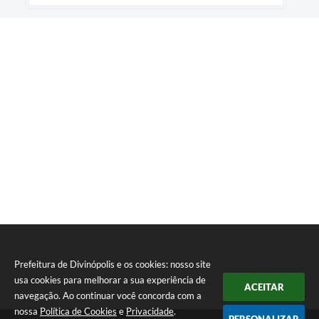
Prefeitura de Divinópolis e os cookies: nosso site
usa cookies para melhorar a sua experiência de
ACEITAR
navegação. Ao continuar você concorda com a
nossa
Política de Cookies
e
Privacidade
.