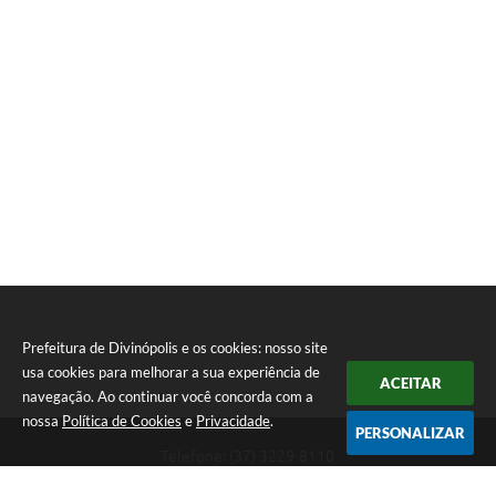
Prefeitura de Divinópolis e os cookies: nosso site
usa cookies para melhorar a sua experiência de
ACEITAR
navegação. Ao continuar você concorda com a
nossa
Política de Cookies
e
Privacidade
.
PERSONALIZAR
Telefone: (37) 3229-8110
Endereço: Avenida Paraná, 2.601 - São José | CEP: 35501-170
Atendimento Geral da Prefeitura - segunda a sexta, das 08:00 às 18:00