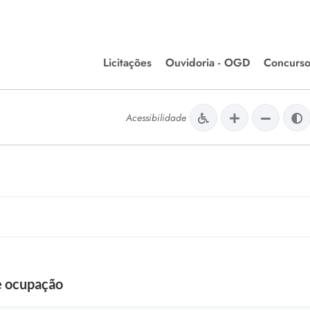
Licitações
Ouvidoria - OGD
Concurso
Editais de Licitações
lera Divinópolis
Acessibilidade
Meio Ambiente
Chamamentos Públicos
issão de Farmácia e
Agronegócios
apêutica - Semusa
LM Incentivo a Cultura
LEGISLAÇÃO
Matérias Legislativas
A/LOA/LDO
Normas Jurídicas
orte
e ocupação
Diário Oficial