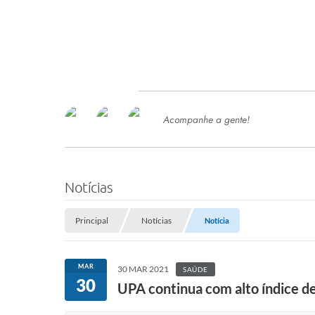
Acompanhe a gente!
Ace
SERVIÇOS
Com
Ter
PROCESSOS SELETIVO
Notícias
SEMED
Principal
Notícias
Notícia
Processo de Contratação -
SEMED 2026
PP
MAR
30 MAR 2021
SAÚDE
Concursos e Processos Seletivos
30
Esp
UPA continua com alto índice d