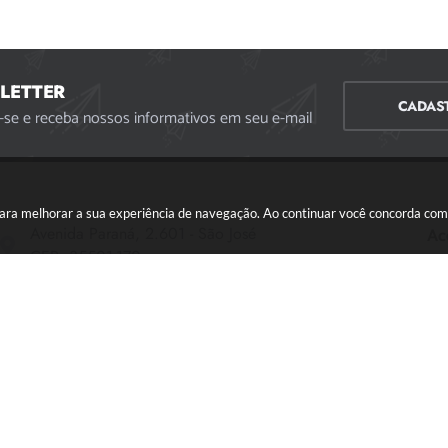
LETTER
CADAS
-se e receba nossos informativos em seu e-mail
s para melhorar a sua experiência de navegação. Ao continuar você concorda co
Avenida Paraná, 2.601 - São José
Ac
CEP: 35501-170
Atendimento Geral da Prefeitura - segunda a sexta,
das 08:00 às 18:00 horas. Informações Gerais: (37)
3229-6500 (37)3229-6800 (37) 3229-6528
(37) 3229-8110
ouvidoria@divinopolis.mg.gov.br