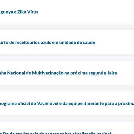
gunya e Zika Vírus
furto de receituários azuis em unidade de saúde
nha Nacional de Multivacinação na próxima segunda-feira
onograma oficial do Vacimóvel e da equipe itinerante para a próxi
Paulo realiza sala de espera sobre atualização vacinal