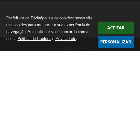
Prefeitura de Divinópolis e os cookies: nosso site
usa cookies para melhorar a sua experiência de
ACEITAR
navegação. Ao continuar você concorda com a
nossa
Política de Cookies
e
Privacidade
.
PERSONALIZAR
Telefone: (37) 3229-8110
Endereço: Avenida Paraná, 2.601 - São José | CEP: 35501-170
Atendimento Geral da Prefeitura - segunda a sexta, das 08:00 às 18:00
horas. Informações Gerais: (37) 3229-6500 (37)3229-6800 (37) 3229-
6528
Prefeitura de Divinópolis
Versão do Sistema:
3.5.3 - 19/06/2026
Portal atualizado em:
07/08/2026 17:41
Dados Abertos