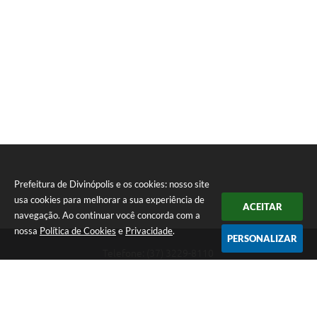
Prefeitura de Divinópolis e os cookies: nosso site
usa cookies para melhorar a sua experiência de
ACEITAR
navegação. Ao continuar você concorda com a
nossa
Política de Cookies
e
Privacidade
.
PERSONALIZAR
Telefone: (37) 3229-8110
Endereço: Avenida Paraná, 2.601 - São José | CEP: 35501-170
Atendimento Geral da Prefeitura - segunda a sexta, das 08:00 às 18:00
horas. Informações Gerais: (37) 3229-6500 (37)3229-6800 (37) 3229-
6528
Prefeitura de Divinópolis