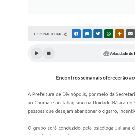
COMPARTILHAR
FACEBOOK
MESSENGER
TWITTER
WHATSAPP
OUTRAS
Velocidade de l
Encontros semanais oferecerão ac
A Prefeitura de Divinópolis, por meio da Secretar
ao Combate ao Tabagismo na Unidade Básica de S
pessoas que desejam abandonar o cigarro, incentiv
O grupo será conduzido pela psicóloga Juliana de