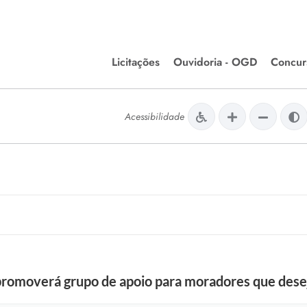
Licitações
Ouvidoria - OGD
Concur
Editais de Licitações
Concurso
lera Divinópolis
Acessibilidade
Meio Ambiente
Chamamentos Públicos
Processos
issão de Farmácia e
Agronegócios
Simplific
apêutica - Semusa
LM Incentivo a Cultura
Processos
LEGISLAÇÃO
Simplifi
Matérias Legislativas
A/LOA/LDO
Normas Jurídicas
orte
promoverá grupo de apoio para moradores que dese
Diário Oficial