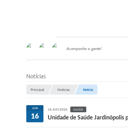
Acompanhe a gente!
Ace
SERVIÇOS
Com
Ter
PROCESSOS SELETIVO
Notícias
SEMED
Principal
Notícias
Notícia
Processo de Contratação -
SEMED 2026
PP
JUN
16 JUN 2026
SAÚDE
Concursos e Processos Seletivos
16
Esp
Unidade de Saúde Jardinópolis 