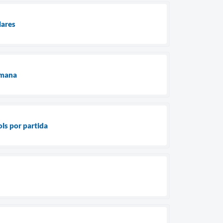
lares
emana
ls por partida