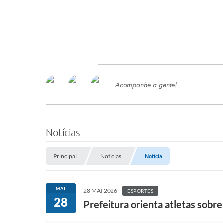
Acompanhe a gente!
Ace
SERVIÇOS
Com
Ter
PROCESSOS SELETIVO
Notícias
SEMED
Principal
Notícias
Notícia
Processo de Contratação -
SEMED 2026
PP
MAI
28 MAI 2026
ESPORTES
Concursos e Processos Seletivos
28
Esp
Prefeitura orienta atletas sobr