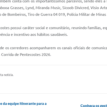
a também conta com os importantíssimos parceiros, sendo eles 
abooa Grasses, Lynd, Miranda Music, Sicoob Divicred, Visio Ar
e Bombeiros, Tiro de Guerra 04 019, Polícia Militar de Minas Ge
stes possui caráter social e comunitário, reunindo famílias, e
ncia e incentivo aos hábitos saudáveis.
 de os corredores acompanharem os canais oficiais de comunica
 Corrida de Pentecostes 2026.
ta notícia.
e da equipe itinerante para a
Conheça os ges