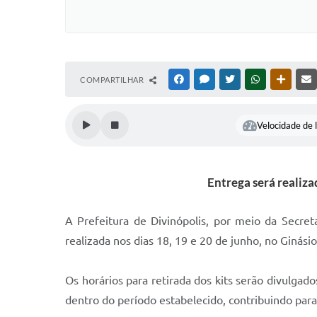
COMPARTILHAR
FACEBOOK
MESSENGER
TWITTER
WHATSAPP
OUTRAS
Velocidade de l
Entrega será realiza
A Prefeitura de Divinópolis, por meio da Secre
realizada nos dias 18, 19 e 20 de junho, no Ginási
Os horários para retirada dos kits serão divulgad
dentro do período estabelecido, contribuindo para