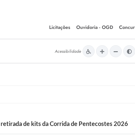
Licitações
Ouvidoria - OGD
Concur
Editais de Licitações
Concurso
lera Divinópolis
Acessibilidade
Meio Ambiente
Chamamentos Públicos
Processos
issão de Farmácia e
Agronegócios
Simplific
apêutica - Semusa
LM Incentivo a Cultura
Processos
LEGISLAÇÃO
Simplifi
Matérias Legislativas
A/LOA/LDO
Normas Jurídicas
orte
e retirada de kits da Corrida de Pentecostes 2026
Diário Oficial