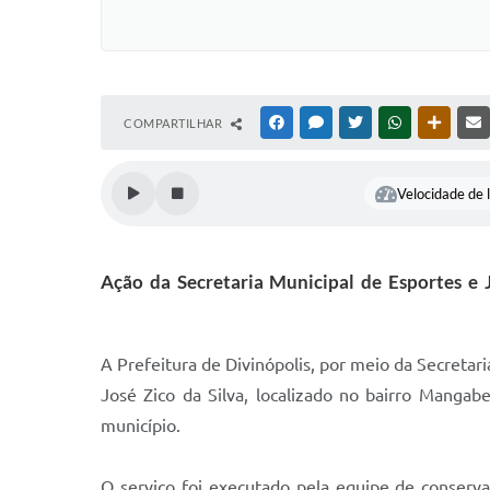
COMPARTILHAR
FACEBOOK
MESSENGER
TWITTER
WHATSAPP
OUTRAS
Velocidade de l
Ação da Secretaria Municipal de Esportes e
A Prefeitura de Divinópolis, por meio da Secretari
José Zico da Silva, localizado no bairro Mangab
município.
O serviço foi executado pela equipe de conserv