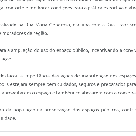
a, conforto e melhores condições para a prática esportiva e ati
calizado na Rua Maria Generosa, esquina com a Rua Francisco
 e moradores da região.
a a ampliação do uso do espaço público, incentivando a convivê
lação.
 destacou a importância das ações de manutenção nos espaços
nópolis estejam sempre bem cuidados, seguros e preparados par
a, aproveitarem o espaço e também colaborarem com a conserva
ação da população na preservação dos espaços públicos, contr
unidade.