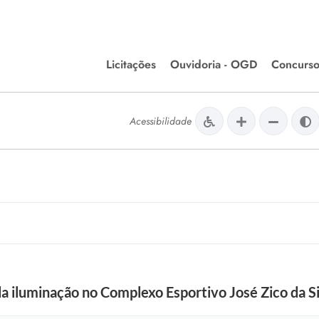
Licitações
Ouvidoria - OGD
Concurso
Editais de Licitações
lera Divinópolis
Acessibilidade
Meio Ambiente
Chamamentos Públicos
issão de Farmácia e
Agronegócios
apêutica - Semusa
LM Incentivo a Cultura
LEGISLAÇÃO
Matérias Legislativas
A/LOA/LDO
Normas Jurídicas
orte
a iluminação no Complexo Esportivo José Zico da Si
Diário Oficial