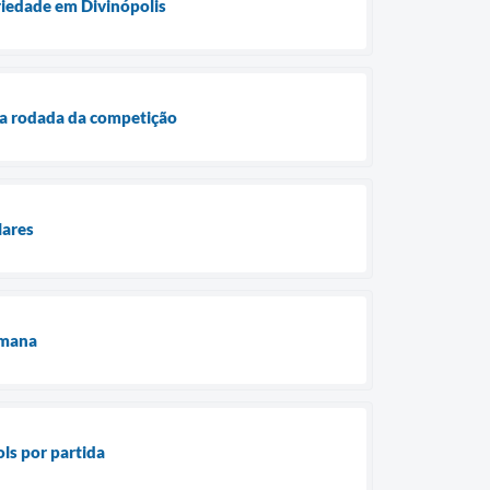
ariedade em Divinópolis
a rodada da competição
lares
emana
ls por partida