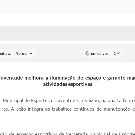
 MÍDIAS
RECEBA NOTÍCIAS
eitura:
Tom de voz:
 Juventude melhora a iluminação do espaço e garante mai
atividades esportivas
a Municipal de Esportes e Juventude , realizou, na quarta-feira
eiras. A ação integra os trabalhos contínuos de manutenção 
ação de espaços esportivos da Secretaria Municipal de Esport