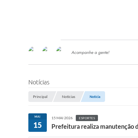
Acompanhe a gente!
Ace
SERVIÇOS
Com
Ter
PROCESSOS SELETIVO
Notícias
SEMED
Principal
Notícias
Notícia
Processo de Contratação -
SEMED 2026
PP
MAI
15 MAI 2026
ESPORTES
Concursos e Processos Seletivos
15
Esp
Prefeitura realiza manutenção d