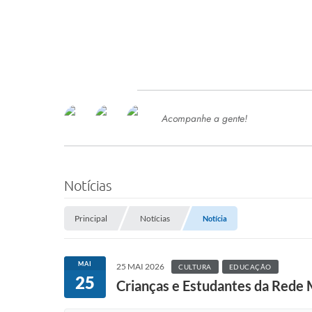
Acompanhe a gente!
Ace
SERVIÇOS
Com
Ter
PROCESSOS SELETIVO
Notícias
SEMED
Principal
Notícias
Notícia
Processo de Contratação -
SEMED 2026
PP
MAI
25 MAI 2026
CULTURA
EDUCAÇÃO
Concursos e Processos Seletivos
25
Esp
Crianças e Estudantes da Rede 