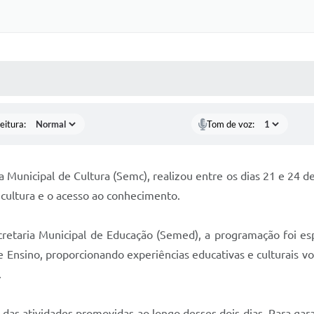
 MÍDIAS
RECEBA NOTÍCIAS
eitura:
Tom de voz:
a Municipal de Cultura (Semc), realizou entre os dias 21 e 24 d
a cultura e o acesso ao conhecimento.
retaria Municipal de Educação (Semed), a programação foi es
Ensino, proporcionando experiências educativas e culturais vol
.
das atividades promovidas ao longo desses dois dias. Para gara