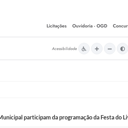
Licitações
Ouvidoria - OGD
Concur
Editais de Licitações
Concurso
lera Divinópolis
Acessibilidade
Meio Ambiente
Chamamentos Públicos
Processos
issão de Farmácia e
Agronegócios
Simplific
apêutica - Semusa
LM Incentivo a Cultura
Processos
LEGISLAÇÃO
Simplifi
Matérias Legislativas
A/LOA/LDO
Normas Jurídicas
orte
Municipal participam da programação da Festa do Li
Diário Oficial