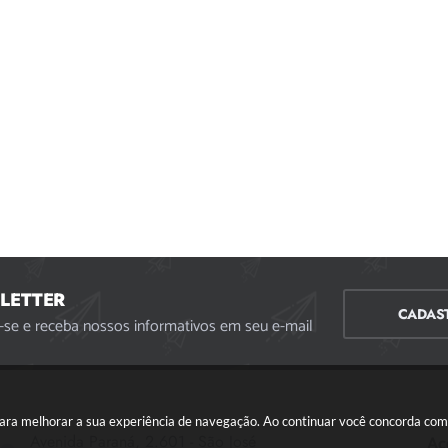
LETTER
CADAS
-se e receba nossos informativos em seu e-mail
s para melhorar a sua experiência de navegação. Ao continuar você concorda co
Avenida Paraná, 2.601 - São José
Ac