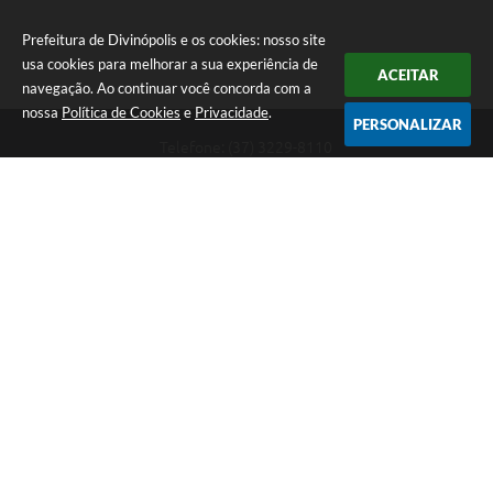
Prefeitura de Divinópolis e os cookies: nosso site
usa cookies para melhorar a sua experiência de
ACEITAR
navegação. Ao continuar você concorda com a
nossa
Política de Cookies
e
Privacidade
.
PERSONALIZAR
Telefone: (37) 3229-8110
Endereço: Avenida Paraná, 2.601 - São José | CEP: 35501-170
Atendimento Geral da Prefeitura - segunda a sexta, das 08:00 às 18:00
horas. Informações Gerais: (37) 3229-6500 (37)3229-6800 (37) 3229-
6528
Prefeitura de Divinópolis
Versão do Sistema:
3.5.3 - 19/06/2026
Portal atualizado em:
06/08/2026 08:23
Dados Abertos