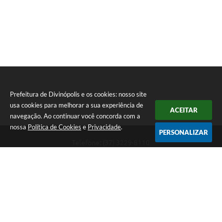
Prefeitura de Divinópolis e os cookies: nosso site
usa cookies para melhorar a sua experiência de
ACEITAR
navegação. Ao continuar você concorda com a
nossa
Política de Cookies
e
Privacidade
.
PERSONALIZAR
Telefone: (37) 3229-8110
Endereço: Avenida Paraná, 2.601 - São José | CEP: 35501-170
Atendimento Geral da Prefeitura - segunda a sexta, das 08:00 às 18:00
horas. Informações Gerais: (37) 3229-6500 (37)3229-6800 (37) 3229-
6528
Prefeitura de Divinópolis
Versão do Sistema:
3.5.3 - 19/06/2026