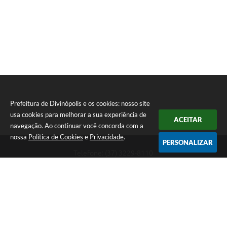
Prefeitura de Divinópolis e os cookies: nosso site
usa cookies para melhorar a sua experiência de
ACEITAR
navegação. Ao continuar você concorda com a
nossa
Política de Cookies
e
Privacidade
.
PERSONALIZAR
Telefone: (37) 3229-8110
Endereço: Avenida Paraná, 2.601 - São José | CEP: 35501-170
Atendimento Geral da Prefeitura - segunda a sexta, das 08:00 às 18:00
horas. Informações Gerais: (37) 3229-6500 (37)3229-6800 (37) 3229-
6528
Prefeitura de Divinópolis