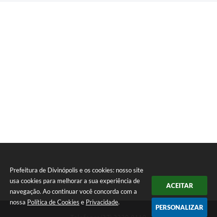
Prefeitura de Divinópolis e os cookies: nosso site
usa cookies para melhorar a sua experiência de
ACEITAR
navegação. Ao continuar você concorda com a
nossa
Política de Cookies
e
Privacidade
.
PERSONALIZAR