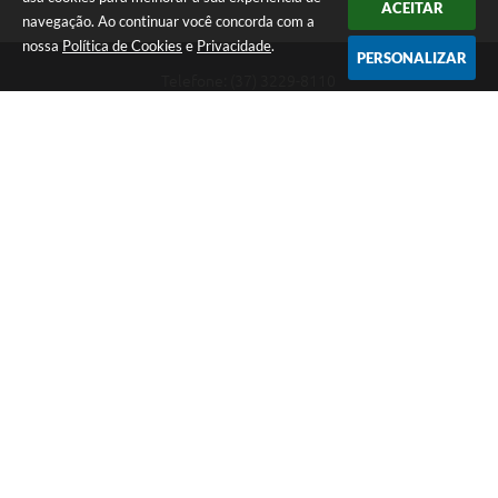
ACEITAR
navegação. Ao continuar você concorda com a
nossa
Política de Cookies
e
Privacidade
.
PERSONALIZAR
Telefone: (37) 3229-8110
Endereço: Avenida Paraná, 2.601 - São José | CEP: 35501-170
Atendimento Geral da Prefeitura - segunda a sexta, das 08:00 às 18:00
horas. Informações Gerais: (37) 3229-6500 (37)3229-6800 (37) 3229-
6528
Prefeitura de Divinópolis
Versão do Sistema:
3.5.3 - 19/06/2026
Portal atualizado em:
06/08/2026 08:23
Dados Abertos
Copyright Instar - 2006-2026. Todos os direitos reservados -
Instar Tecnologia