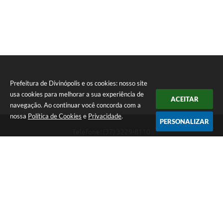
Prefeitura de Divinópolis e os cookies: nosso site
usa cookies para melhorar a sua experiência de
ACEITAR
navegação. Ao continuar você concorda com a
nossa
Política de Cookies
e
Privacidade
.
PERSONALIZAR
Telefone: (37) 3229-8110
Endereço: Avenida Paraná, 2.601 - São José | CEP: 35501-170
Atendimento Geral da Prefeitura - segunda a sexta, das 08:00 às 18:00
horas. Informações Gerais: (37) 3229-6500 (37)3229-6800 (37) 3229-
6528
Prefeitura de Divinópolis
Versão do Sistema:
3.5.3 - 19/06/2026