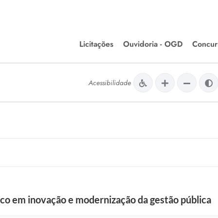
Licitações
Ouvidoria - OGD
Concur
Editais de Licitações
Concurso
lera Divinópolis
Acessibilidade
Meio Ambiente
Chamamentos Públicos
Processos
issão de Farmácia e
Agronegócios
Simplific
apêutica - Semusa
LM Incentivo a Cultura
Processos
LEGISLAÇÃO
Simplifi
Matérias Legislativas
A/LOA/LDO
Normas Jurídicas
orte
co em inovação e modernização da gestão pública
Diário Oficial