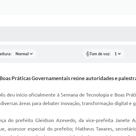
 MÍDIAS
RECEBA NOTÍCIAS
eitura:
Tom de voz:
 Boas Práticas Governamentais reúne autoridades e palest
olis deu início oficialmente à Semana de Tecnologia e Boas P
 diversas áreas para debater inovação, transformação digital e 
 do prefeito Gleidson Azevedo, da vice-prefeita Janete Apa
ue, assessor especial do prefeito; Matheus Tavares, secretár