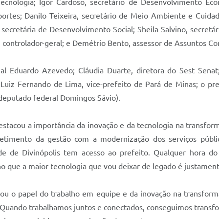
Tecnologia; Igor Cardoso, secretário de Desenvolvimento Eco
portes; Danilo Teixeira, secretário de Meio Ambiente e Cuidad
 secretária de Desenvolvimento Social; Sheila Salvino, secretár
, controlador-geral; e Demétrio Bento, assessor de Assuntos Co
Eduardo Azevedo; Cláudia Duarte, diretora do Sest Senat;
 Luiz Fernando de Lima, vice-prefeito de Pará de Minas; o pre
 deputado federal Domingos Sávio).
estacou a importância da inovação e da tecnologia na transfor
metimento da gestão com a modernização dos serviços públi
dade de Divinópolis tem acesso ao prefeito. Qualquer hora
o que a maior tecnologia que vou deixar de legado é justamen
ou o papel do trabalho em equipe e da inovação na transform
 Quando trabalhamos juntos e conectados, conseguimos transfor