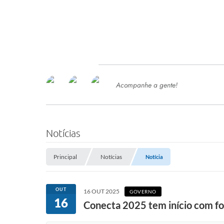
Acompanhe a gente!
Ace
SERVIÇOS
Com
Ter
PROCESSOS SELETIVO
Notícias
SEMED
Principal
Notícias
Notícia
Processo de Contratação -
SEMED 2026
PP
OUT
16 OUT 2025
GOVERNO
Concursos e Processos Seletivos
16
Esp
Conecta 2025 tem início com fo