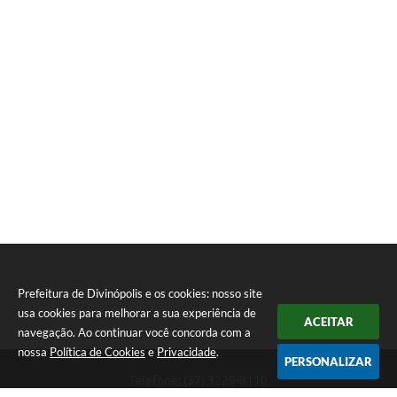
Prefeitura de Divinópolis e os cookies: nosso site
usa cookies para melhorar a sua experiência de
ACEITAR
navegação. Ao continuar você concorda com a
nossa
Política de Cookies
e
Privacidade
.
PERSONALIZAR
Telefone: (37) 3229-8110
Endereço: Avenida Paraná, 2.601 - São José | CEP: 35501-170