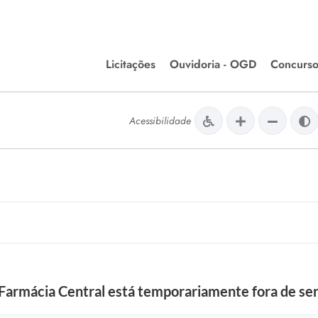
Licitações
Ouvidoria - OGD
Concurso
Editais de Licitações
lera Divinópolis
Acessibilidade
Meio Ambiente
Chamamentos Públicos
issão de Farmácia e
Agronegócios
apêutica - Semusa
LM Incentivo a Cultura
LEGISLAÇÃO
Matérias Legislativas
A/LOA/LDO
Normas Jurídicas
orte
 Farmácia Central está temporariamente fora de se
Diário Oficial