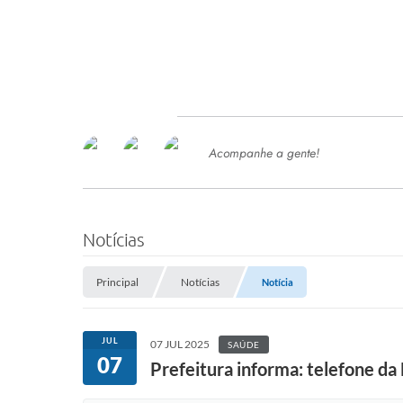
Acompanhe a gente!
Ace
SERVIÇOS
Com
Ter
PROCESSOS SELETIVO
Notícias
SEMED
Principal
Notícias
Notícia
Processo de Contratação -
SEMED 2026
PP
JUL
07 JUL 2025
SAÚDE
Concursos e Processos Seletivos
07
Esp
Prefeitura informa: telefone da