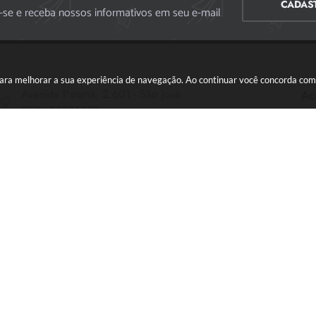
CADAS
-se e receba nossos informativos em seu e-mail
s para melhorar a sua experiência de navegação. Ao continuar você concorda co
Avenida Paraná, 2.601 - São José
Ac
CEP: 35501-170
Atendimento Geral da Prefeitura - segunda a sexta,
das 08:00 às 18:00 horas. Informações Gerais: (37)
3229-6500 (37)3229-6800 (37) 3229-6528
(37) 3229-8110
ouvidoria@divinopolis.mg.gov.br
o do Sistema:
3.5.3 - 19/06/2026
Portal atualizado em:
05/08/2