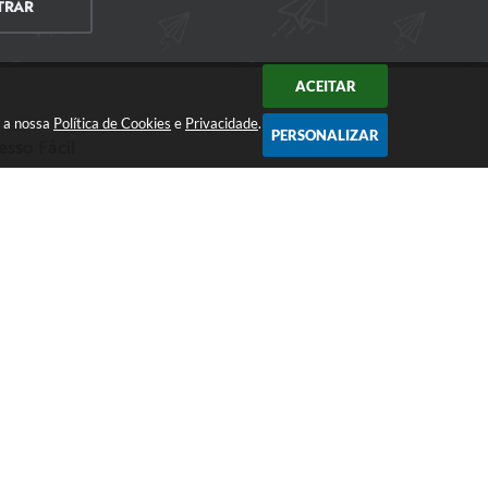
TRAR
ACEITAR
m a nossa
Política de Cookies
e
Privacidade
.
PERSONALIZAR
esso Fácil
CIDADÃO
EMPRESA
SERVIDOR
026 16:34