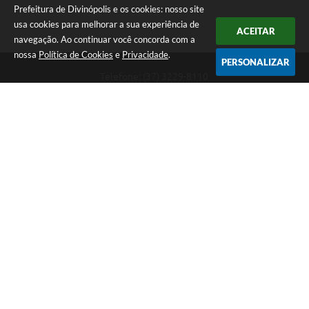
Prefeitura de Divinópolis e os cookies: nosso site
usa cookies para melhorar a sua experiência de
ACEITAR
navegação. Ao continuar você concorda com a
nossa
Política de Cookies
e
Privacidade
.
PERSONALIZAR
Telefone: (37) 3229-8110
Endereço: Avenida Paraná, 2.601 - São José | CEP: 35501-170
Atendimento Geral da Prefeitura - segunda a sexta, das 08:00 às 18:00
horas. Informações Gerais: (37) 3229-6500 (37)3229-6800 (37) 3229-
6528
Prefeitura de Divinópolis
Versão do Sistema:
3.5.3 - 19/06/2026
Portal atualizado em:
07/08/2026 17:41
Dados Abertos
Copyright Instar - 2006-2026. Todos os direitos reservados -