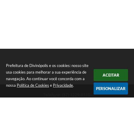
Prefeitura de Divinópolis e os cookies: nosso site
usa cookies para melhorar a sua experiência de
ACEITAR
navegação. Ao continuar você concorda com a
nossa
Política de Cookies
e
Privacidade
.
PERSONALIZAR
Telefone: (37) 3229-8110
Endereço: Avenida Paraná, 2.601 - São José | CEP: 35501-170
Atendimento Geral da Prefeitura - segunda a sexta, das 08:00 às 18:00
horas. Informações Gerais: (37) 3229-6500 (37)3229-6800 (37) 3229-
6528
Prefeitura de Divinópolis