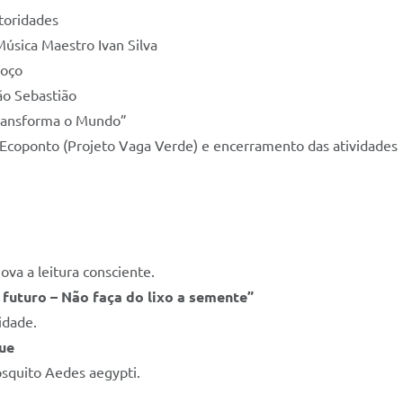
toridades
úsica Maestro Ivan Silva
moço
o Sebastião
ransforma o Mundo”
coponto (Projeto Vaga Verde) e encerramento das atividades
ova a leitura consciente.
uturo – Não faça do lixo a semente”
idade.
ue
squito Aedes aegypti.