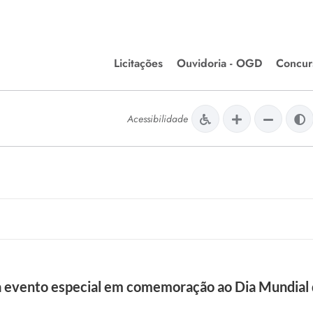
Licitações
Ouvidoria - OGD
Concur
Editais de Licitações
Concurso
lera Divinópolis
Acessibilidade
Meio Ambiente
Chamamentos Públicos
Processos
issão de Farmácia e
Agronegócios
Simplific
apêutica - Semusa
LM Incentivo a Cultura
Processos
LEGISLAÇÃO
Simplifi
Matérias Legislativas
A/LOA/LDO
Normas Jurídicas
orte
iza evento especial em comemoração ao Dia Mundia
Diário Oficial