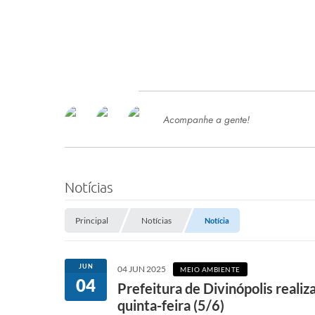
Acompanhe a gente!
Ace
SERVIÇOS
Com
Ter
PROCESSOS SELETIVO
Notícias
SEMED
Principal
Notícias
Notícia
Processo de Contratação -
SEMED 2026
PP
JUN
04 JUN 2025
MEIO AMBIENTE
Concursos e Processos Seletivos
04
Esp
Prefeitura de Divinópolis real
quinta-feira (5/6)