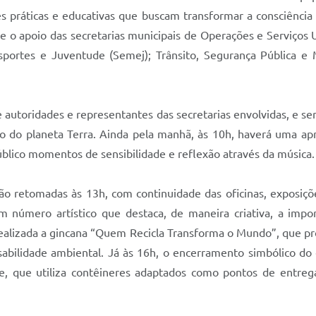
s práticas e educativas que buscam transformar a consciência
 e o apoio das secretarias municipais de Operações e Serviço
Esportes e Juventude (Semej); Trânsito, Segurança Pública e 
de autoridades e representantes das secretarias envolvidas, e
 do planeta Terra. Ainda pela manhã, às 10h, haverá uma apre
úblico momentos de sensibilidade e reflexão através da música.
o retomadas às 13h, com continuidade das oficinas, exposiçõe
 número artístico que destaca, de maneira criativa, a impor
 realizada a gincana “Quem Recicla Transforma o Mundo”, que p
sabilidade ambiental. Já às 16h, o encerramento simbólico d
, que utiliza contêineres adaptados como pontos de entrega 