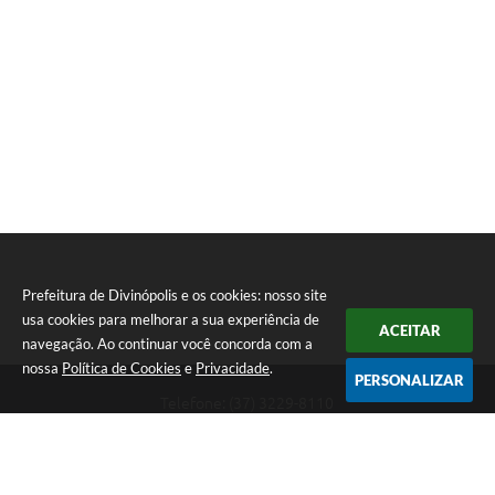
Prefeitura de Divinópolis e os cookies: nosso site
usa cookies para melhorar a sua experiência de
ACEITAR
navegação. Ao continuar você concorda com a
nossa
Política de Cookies
e
Privacidade
.
PERSONALIZAR
Telefone: (37) 3229-8110
Endereço: Avenida Paraná, 2.601 - São José | CEP: 35501-170
Atendimento Geral da Prefeitura - segunda a sexta, das 08:00 às 18:00
horas. Informações Gerais: (37) 3229-6500 (37)3229-6800 (37) 3229-
6528
Prefeitura de Divinópolis