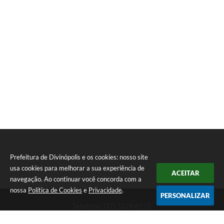
Prefeitura de Divinópolis e os cookies: nosso site
usa cookies para melhorar a sua experiência de
ACEITAR
navegação. Ao continuar você concorda com a
nossa
Política de Cookies
e
Privacidade
.
PERSONALIZAR
Telefone: (37) 3229-8110
Endereço: Avenida Paraná, 2.601 - São José | CEP: 35501-170
Atendimento Geral da Prefeitura - segunda a sexta, das 08:00 às 18:00