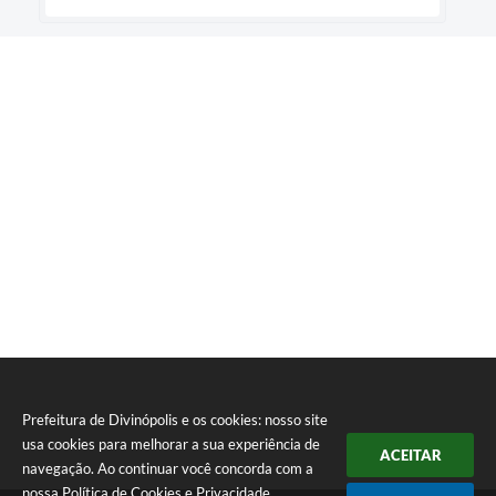
Prefeitura de Divinópolis e os cookies: nosso site
usa cookies para melhorar a sua experiência de
ACEITAR
navegação. Ao continuar você concorda com a
nossa
Política de Cookies
e
Privacidade
.