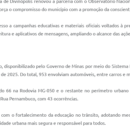
a de Divinópolis renovou a parceria com o Observatório Nacio
força o compromisso do município com a promoção da conscienti
esso a campanhas educativas e materiais oficiais voltados à 
eitura e aplicativos de mensagens, ampliando o alcance das açõe
, disponibilizado pelo Governo de Minas por meio do Sistema I
s de 2025. Do total, 953 envolviam automóveis, entre carros e m
o 66 na Rodovia MG-050 e o restante no perímetro urbano 
 a Rua Pernambuco, com 43 ocorrências.
 com o fortalecimento da educação no trânsito, adotando medi
idade urbana mais segura e responsável para todos.