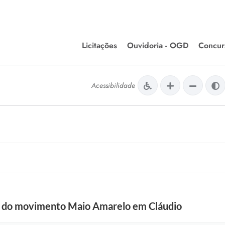
Licitações
Ouvidoria - OGD
Concur
Editais de Licitações
Concurso
lera Divinópolis
Acessibilidade
Meio Ambiente
Chamamentos Públicos
Processos
issão de Farmácia e
Agronegócios
Simplific
apêutica - Semusa
LM Incentivo a Cultura
Processos
LEGISLAÇÃO
Simplifi
Matérias Legislativas
A/LOA/LDO
Normas Jurídicas
orte
ra do movimento Maio Amarelo em Cláudio
Diário Oficial