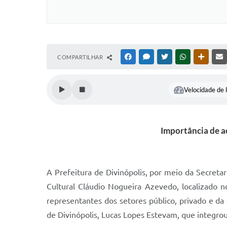
COMPARTILHAR
FACEBOOK
MESSENGER
TWITTER
WHATSAPP
OUTRAS
Velocidade de l
Importância de a
A Prefeitura de Divinópolis, por meio da Secreta
Cultural Cláudio Nogueira Azevedo, localizado 
representantes dos setores público, privado e da
de Divinópolis, Lucas Lopes Estevam, que integro