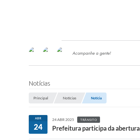
Acompanhe a gente!
Ace
SERVIÇOS
Com
Ter
PROCESSOS SELETIVO
Notícias
SEMED
Principal
Notícias
Notícia
Processo de Contratação -
SEMED 2026
PP
ABR
24 ABR 2025
TRÂNSITO
Concursos e Processos Seletivos
24
Esp
Prefeitura participa da abertu