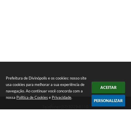
Prefeitura de Divinópolis e os cookies: nosso site
usa cookies para melhorar a sua experiência de
ACEITAR
navegação. Ao continuar você concorda com a
nossa
Política de Cookies
e
Privacidade
.
PERSONALIZAR
Telefone: (37) 3229-8110
Endereço: Avenida Paraná, 2.601 - São José | CEP: 35501-170
Atendimento Geral da Prefeitura - segunda a sexta, das 08:00 às 18:00
horas. Informações Gerais: (37) 3229-6500 (37)3229-6800 (37) 3229-
6528
Prefeitura de Divinópolis