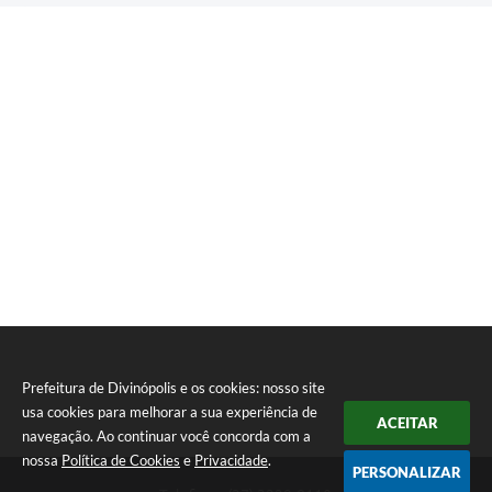
Prefeitura de Divinópolis e os cookies: nosso site
usa cookies para melhorar a sua experiência de
ACEITAR
navegação. Ao continuar você concorda com a
nossa
Política de Cookies
e
Privacidade
.
PERSONALIZAR