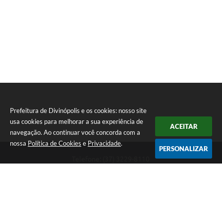
Prefeitura de Divinópolis e os cookies: nosso site
usa cookies para melhorar a sua experiência de
ACEITAR
navegação. Ao continuar você concorda com a
nossa
Política de Cookies
e
Privacidade
.
PERSONALIZAR
Telefone: (37) 3229-8110
Endereço: Avenida Paraná, 2.601 - São José | CEP: 35501-170
Atendimento Geral da Prefeitura - segunda a sexta, das 08:00 às 18:00
horas. Informações Gerais: (37) 3229-6500 (37)3229-6800 (37) 3229-
6528
Prefeitura de Divinópolis