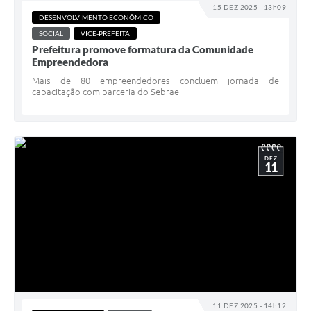
15 DEZ 2025 - 13h09
DESENVOLVIMENTO ECONÔMICO
SOCIAL
VICE-PREFEITA
Prefeitura promove formatura da Comunidade
Empreendedora
Mais de 80 empreendedores concluem jornada de
capacitação com parceria do Sebrae
DEZ
11
11 DEZ 2025 - 14h12