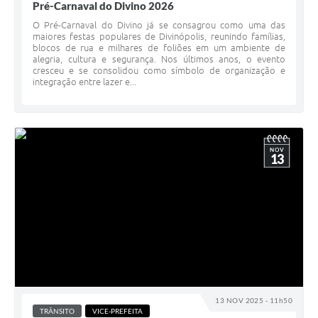
Pré-Carnaval do Divino 2026
O Pré-Carnaval do Divino já se consagrou como uma das
maiores festas populares de Divinópolis, reunindo famílias,
blocos de rua e milhares de foliões em um ambiente de
alegria, cultura e segurança. Nos últimos anos, o evento
cresceu e se consolidou como símbolo de organização e
integração entre lazer e...
NOV
13
13 NOV 2025 - 11h50
TRÂNSITO
VICE-PREFEITA