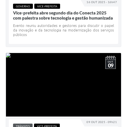
16 OUT 2025 - 16h47
GOVERNO
VICE-PREFEITA
Vice-prefeita abre segundo dia do Conecta 2025
com palestra sobre tecnologia e gestão humanizada
Evento reuniu autoridades e gestores para discutir o papel
da inovação e da tecnologia na modernização dos serviços
públicos
OUT
09
09 OUT 2025 - 09h21
TRÂNSITO
VICE-PREFEITA