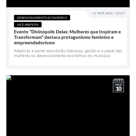
12 MAR 2026 - 15h57
DESENVOLVIMENTO ECONÔMICO
VICE-PREFEITA
Evento “Divinópolis Delas: Mulheres que Inspiram e
Transformam” destaca protagonismo feminino e
empreendedorismo
Palestras e painel abordarão liderança, gestão e o papel das
mulheres no desenvolvimento econômico do município
MAR
10