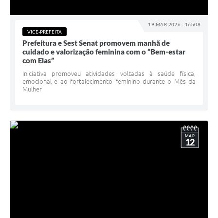
19 MAR 2026 - 16h08
VICE-PREFEITA
Prefeitura e Sest Senat promovem manhã de
cuidado e valorização feminina com o “Bem-estar
com Elas”
Iniciativa promoveu atividades voltadas à saúde física,
emocional e ao fortalecimento feminino durante o Mês da
Mulher
MAR
12