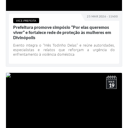
25 MAR 2026 - 11h00
VICE-PREFEITA
Prefeitura promove simpósio “Por elas queremos
viver” e fortalece rede de proteção às mulheres em
Divinópolis
Evento integra o “Mês Todinho Delas” e reúne autoridades,
especialistas e relatos que reforçam a urgência do
enfrentamento à violência doméstica
MAR
19