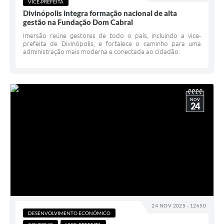
VICE-PREFEITA
Divinópolis integra formação nacional de alta
gestão na Fundação Dom Cabral
Imersão reúne gestores de todo o país, incluindo a vice-
prefeita de Divinópolis, e fortalece o caminho para uma
administração mais moderna e conectada ao cidadão.
NOV
24
24 NOV 2025 - 12h50
DESENVOLVIMENTO ECONÔMICO