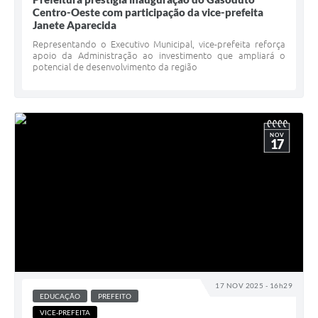
Centro-Oeste com participação da vice-prefeita
Janete Aparecida
Representando o Executivo Municipal, vice-prefeita reforça
apoio da Administração ao investimento que ampliará o
potencial de desenvolvimento da região
NOV
17
17 NOV 2025 - 16h29
EDUCAÇÃO
PREFEITO
VICE-PREFEITA