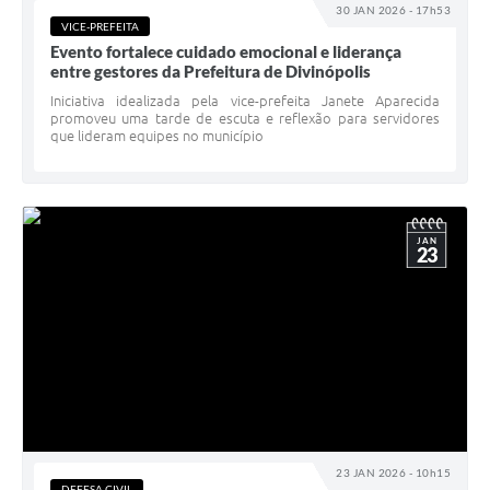
30 JAN 2026 - 17h53
VICE-PREFEITA
Evento fortalece cuidado emocional e liderança
entre gestores da Prefeitura de Divinópolis
Iniciativa idealizada pela vice-prefeita Janete Aparecida
promoveu uma tarde de escuta e reflexão para servidores
que lideram equipes no município
JAN
23
23 JAN 2026 - 10h15
DEFESA CIVIL