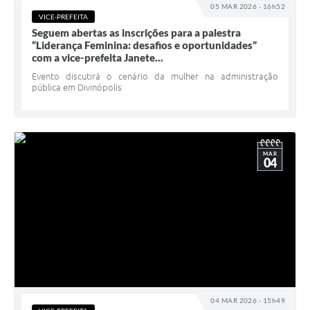
05 MAR 2026 - 16h52
VICE-PREFEITA
Seguem abertas as inscrições para a palestra
“Liderança Feminina: desafios e oportunidades”
com a vice-prefeita Janete...
Evento discutirá o cenário da mulher na administração
pública em Divinópolis
MAR
04
04 MAR 2026 - 15h49