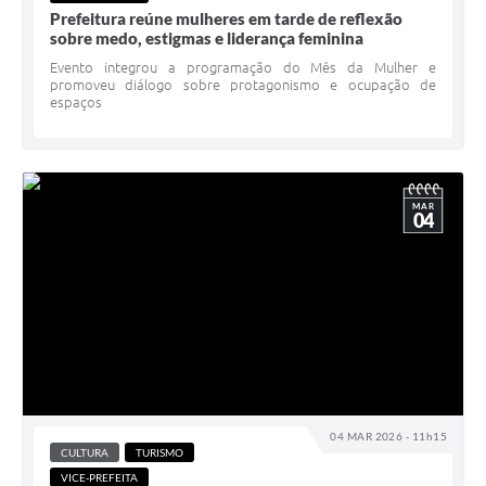
Prefeitura reúne mulheres em tarde de reflexão
sobre medo, estigmas e liderança feminina
Evento integrou a programação do Mês da Mulher e
promoveu diálogo sobre protagonismo e ocupação de
espaços
MAR
04
04 MAR 2026 - 11h15
CULTURA
TURISMO
VICE-PREFEITA