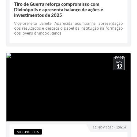
Tiro de Guerra reforça compromisso com
Divinópolis e apresenta balanço de ações e
investimentos de 2025
Vice-prefeita Janete Aparecida acompanha apresentação
dos resultados e destaca o papel da instituição na formação
dos jovens divinopolitanos
NOV
12
12 NOV 2025 - 15h16
VICE-PREFEITA