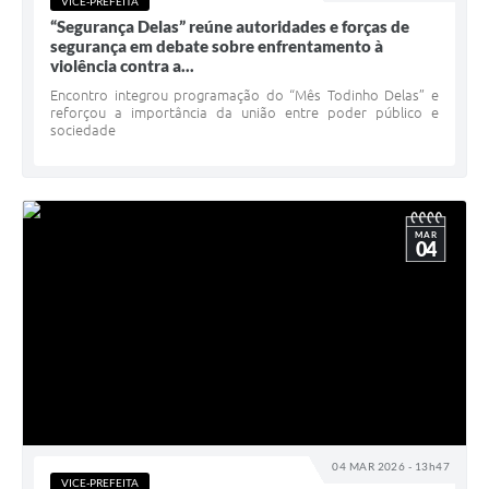
VICE-PREFEITA
“Segurança Delas” reúne autoridades e forças de
segurança em debate sobre enfrentamento à
violência contra a...
Encontro integrou programação do “Mês Todinho Delas” e
reforçou a importância da união entre poder público e
sociedade
MAR
04
04 MAR 2026 - 13h47
VICE-PREFEITA