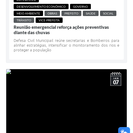
DESENVOLVIMENTO ECONÔMICO
GOVERNO
MEIO AMBIENTE
OBRAS
PREFEITO
SAÚDE
SOCIAL
TRÂNSITO
VICE-PREFEITA
Reunião emergencial reforça ações preventivas
diante das chuvas
Defesa Civil Municipail reúne secretarias e Bombeiros para
alinhar estratégias, intensificar o monitoramento dos rios e
proteger a população
JAN
07