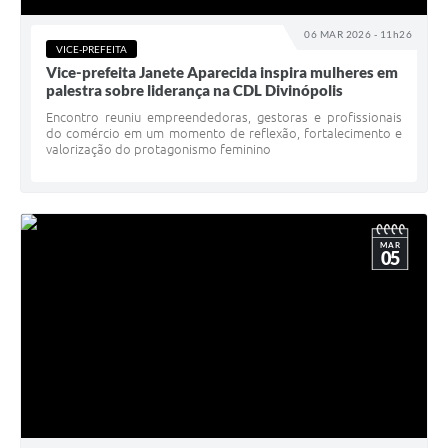
06 MAR 2026 - 11h26
VICE-PREFEITA
Vice-prefeita Janete Aparecida inspira mulheres em
palestra sobre liderança na CDL Divinópolis
Encontro reuniu empreendedoras, gestoras e profissionais
do comércio em um momento de reflexão, fortalecimento e
valorização do protagonismo feminino
MAR
05