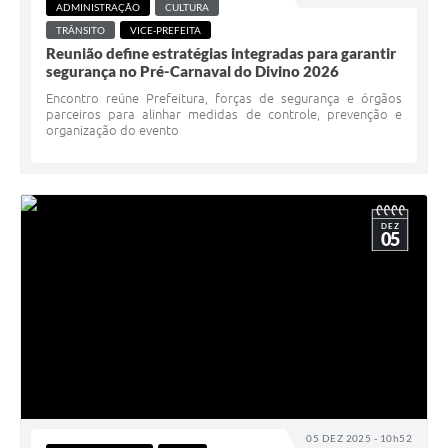
ADMINISTRAÇÃO
CULTURA
TRÂNSITO
VICE-PREFEITA
Reunião define estratégias integradas para garantir
segurança no Pré-Carnaval do Divino 2026
Encontro reúne Prefeitura, forças de segurança e órgãos
parceiros para alinhar medidas de controle, prevenção e
organização do evento
DEZ
05
05 DEZ 2025 - 10h52