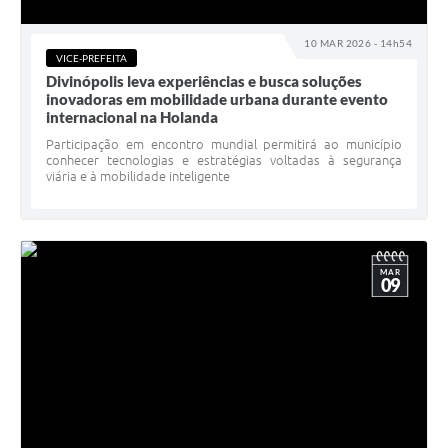
10 MAR 2026 - 14h54
VICE-PREFEITA
Divinópolis leva experiências e busca soluções
inovadoras em mobilidade urbana durante evento
internacional na Holanda
Participação em encontro mundial permitirá ao município
conhecer tecnologias e estratégias voltadas à segurança
viária e à mobilidade inteligente
MAR
09