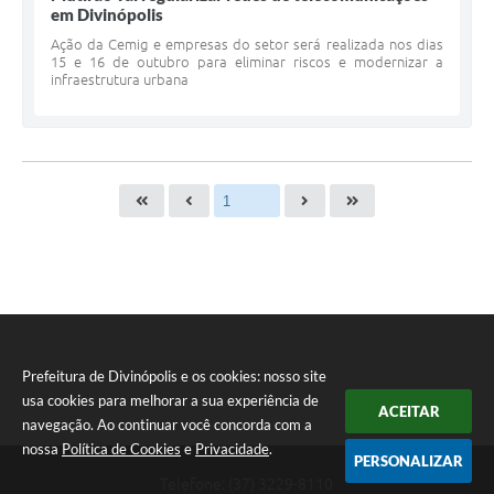
em Divinópolis
Ação da Cemig e empresas do setor será realizada nos dias
15 e 16 de outubro para eliminar riscos e modernizar a
infraestrutura urbana
Prefeitura de Divinópolis e os cookies: nosso site
usa cookies para melhorar a sua experiência de
ACEITAR
navegação. Ao continuar você concorda com a
nossa
Política de Cookies
e
Privacidade
.
PERSONALIZAR
Telefone: (37) 3229-8110