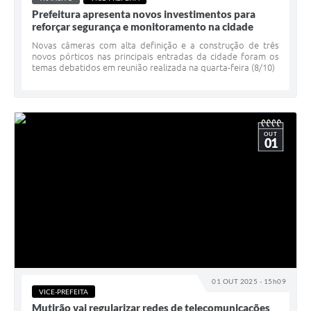
Prefeitura apresenta novos investimentos para
reforçar segurança e monitoramento na cidade
Novas câmeras com alta definição e a construção de três
novos pórticos nas principais entradas da cidade foram os
temas debatidos em reunião realizada na quarta-feira (8/10)
OUT
01
01 OUT 2025 - 15h09
VICE-PREFEITA
Mutirão vai regularizar redes de telecomunicações