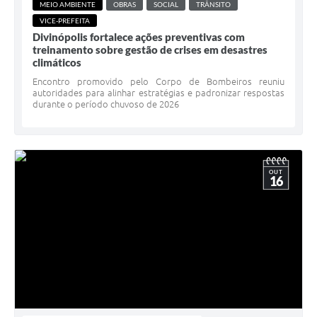
MEIO AMBIENTE
OBRAS
SOCIAL
TRÂNSITO
VICE-PREFEITA
Divinópolis fortalece ações preventivas com
treinamento sobre gestão de crises em desastres
climáticos
Encontro promovido pelo Corpo de Bombeiros reuniu
autoridades para alinhar estratégias e padronizar respostas
durante o período chuvoso de 2026
OUT
16