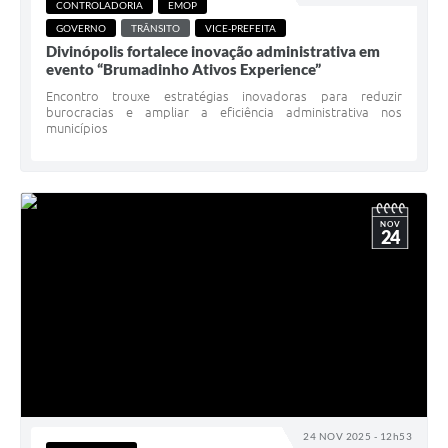
CONTROLADORIA
EMOP
GOVERNO
TRÂNSITO
VICE-PREFEITA
Divinópolis fortalece inovação administrativa em
evento “Brumadinho Ativos Experience”
Encontro trouxe estratégias inovadoras para reduzir
burocracias e ampliar a eficiência administrativa nos
municípios
NOV
24
24 NOV 2025 - 12h53