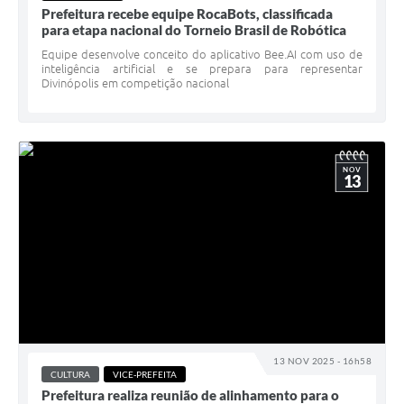
Prefeitura recebe equipe RocaBots, classificada
para etapa nacional do Torneio Brasil de Robótica
Equipe desenvolve conceito do aplicativo Bee.AI com uso de
inteligência artificial e se prepara para representar
Divinópolis em competição nacional
NOV
13
13 NOV 2025 - 16h58
CULTURA
VICE-PREFEITA
Prefeitura realiza reunião de alinhamento para o