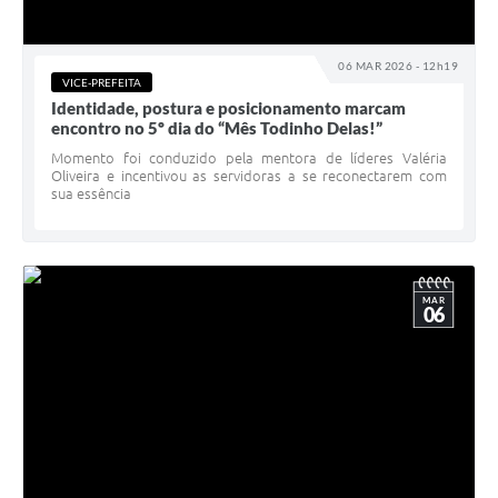
06 MAR 2026 - 12h19
VICE-PREFEITA
Identidade, postura e posicionamento marcam
encontro no 5º dia do “Mês Todinho Delas!”
Momento foi conduzido pela mentora de líderes Valéria
Oliveira e incentivou as servidoras a se reconectarem com
sua essência
MAR
06