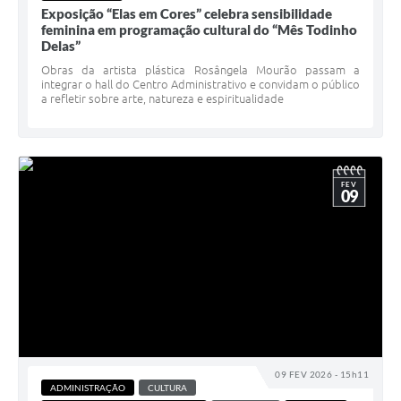
Exposição “Elas em Cores” celebra sensibilidade
feminina em programação cultural do “Mês Todinho
Delas”
Obras da artista plástica Rosângela Mourão passam a
integrar o hall do Centro Administrativo e convidam o público
a refletir sobre arte, natureza e espiritualidade
FEV
09
09 FEV 2026 - 15h11
ADMINISTRAÇÃO
CULTURA