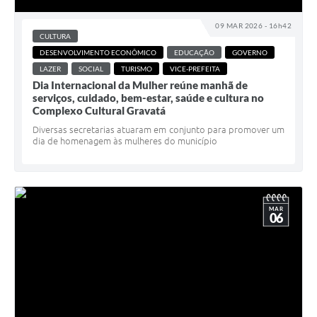
09 MAR 2026 - 16h42
CULTURA
DESENVOLVIMENTO ECONÔMICO
EDUCAÇÃO
GOVERNO
LAZER
SOCIAL
TURISMO
VICE-PREFEITA
Dia Internacional da Mulher reúne manhã de
serviços, cuidado, bem-estar, saúde e cultura no
Complexo Cultural Gravatá
Diversas secretarias atuaram em conjunto para promover um
dia de homenagem às mulheres do município
MAR
06