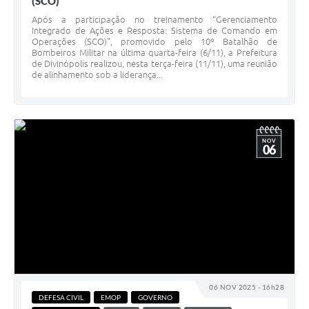
(SCO)
Após a participação no treinamento “Gerenciamento
Integrado de Ações e Resposta: Sistema de Comando em
Operações (SCO)”, promovido pelo 10º Batalhão de
Bombeiros Militar na última quarta-feira (6/11), a Prefeitura
de Divinópolis realizou, nesta terça-feira (11/11), uma reunião
de alinhamento sob a liderança...
NOV
06
06 NOV 2025 - 16h28
DEFESA CIVIL
EMOP
GOVERNO