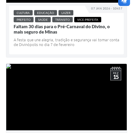
07 JAN 2026 - 10h57
CULTURA
EDUCAÇÃO
LAZER
PREFEITO
SAÚDE
TRÂNSITO
VICE-PREFEITA
Faltam 30 dias para o Pré-Carnaval do Divino, o
mais seguro de Minas
A festa que une alegria, tradição e segurança vai tomar conta
de Divinópolis no dia 7 de fevereiro
DEZ
15