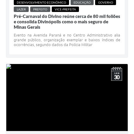
DESENVOLVIMENTO ECONÔMICO
EDUCAÇÃO
GOVERNO
LAZER
PREFEITO
VICE-PREFEITA
Pré-Carnaval do Divino reúne cerca de 80 mil foliões
e consolida Divinópolis como o mais seguro de
Minas Gerais
Evento na Avenida Paraná e no Centro Administrativo alia
grande público, organização exemplar e baixos índices de
ocorrências, segundo dados da Polícia Militar
JAN
30