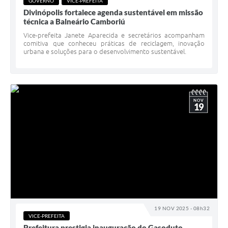
GOVERNO
VICE-PREFEITA
Divinópolis fortalece agenda sustentável em missão
técnica a Balneário Camboriú
Vice-prefeita Janete Aparecida e secretários acompanham
comitiva que conheceu práticas de reciclagem, inovação
urbana e soluções para o desenvolvimento sustentável.
NOV
19
19 NOV 2025 - 08h32
VICE-PREFEITA
Prefeitura prestigia inauguração do Gasoduto