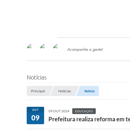
Acompanhe a gente!
Ace
SERVIÇOS
Com
Ter
PROCESSOS SELETIVO
Notícias
SEMED
Principal
Notícias
Notícia
Processo de Contratação -
SEMED 2026
PP
OUT
09 OUT 2024
EDUCAÇÃO
Concursos e Processos Seletivos
09
Esp
Prefeitura realiza reforma em t