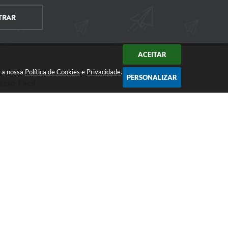
TRAR
ACEITAR
m a nossa
Política de Cookies
e
Privacidade
.
PERSONALIZAR
esso Fácil
CIDADÃO
EMPRESA
SERVIDOR
026 17:41