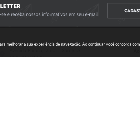
LETTER
CADAS
-se e receba nossos informativos em seu e-mail
s para melhorar a sua experiência de navegação. Ao continuar você concorda co
Avenida Paraná, 2.601 - São José
Ac
CEP: 35501-170
Atendimento Geral da Prefeitura - segunda a sexta,
das 08:00 às 18:00 horas. Informações Gerais: (37)
3229-6500 (37)3229-6800 (37) 3229-6528
(37) 3229-8110
ouvidoria@divinopolis.mg.gov.br
ão do Sistema:
3.5.3 - 19/06/2026
Portal atualizado em:
07/08/2