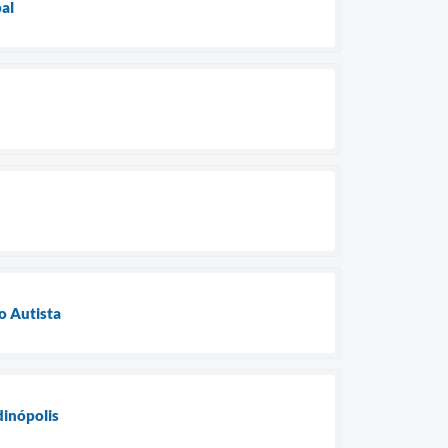
al
o Autista
dinópolis