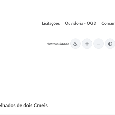
Licitações
Ouvidoria - OGD
Concur
Editais de Licitações
Concurso
lera Divinópolis
Acessibilidade
Meio Ambiente
Chamamentos Públicos
Processos
issão de Farmácia e
Agronegócios
Simplific
apêutica - Semusa
LM Incentivo a Cultura
Processos
LEGISLAÇÃO
Simplifi
Matérias Legislativas
A/LOA/LDO
Normas Jurídicas
orte
elhados de dois Cmeis
Diário Oficial