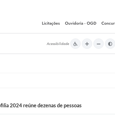
Licitações
Ouvidoria - OGD
Concur
Editais de Licitações
Concurso
lera Divinópolis
Acessibilidade
Meio Ambiente
Chamamentos Públicos
Processos
issão de Farmácia e
Agronegócios
Simplific
apêutica - Semusa
LM Incentivo a Cultura
Processos
LEGISLAÇÃO
Simplifi
Matérias Legislativas
A/LOA/LDO
Normas Jurídicas
orte
ilia 2024 reúne dezenas de pessoas
Diário Oficial