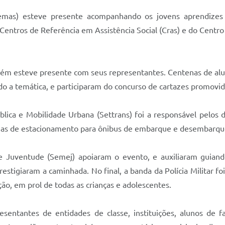
(Semas) esteve presente acompanhando os jovens aprendizes
Centros de Referência em Assistência Social (Cras) e do Centro
m esteve presente com seus representantes. Centenas de aluno
o a temática, e participaram do concurso de cartazes promovi
ública e Mobilidade Urbana (Settrans) foi a responsável pelos
gas de estacionamento para ônibus de embarque e desembarque 
 e Juventude (Semej) apoiaram o evento, e auxiliaram guiando
stigiaram a caminhada. No final, a banda da Polícia Militar f
ão, em prol de todas as crianças e adolescentes.
ntantes de entidades de classe, instituições, alunos de fac