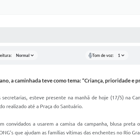
 MÍDIAS
RECEBA NOTÍCIAS
eitura:
Tom de voz:
no, a caminhada teve como tema: “Criança, prioridade e pro
as secretarias, esteve presente na manhã de hoje (17/5) na Ca
do realizado até a Praça do Santuário.
am convidados a usarem a camisa da campanha, blusa preta ou
 ONG’s que ajudam as famílias vítimas das enchentes no Rio Gr