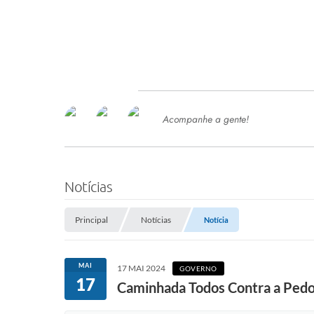
Acompanhe a gente!
Ace
SERVIÇOS
Com
Ter
PROCESSOS SELETIVO
Notícias
SEMED
Principal
Notícias
Notícia
Processo de Contratação -
SEMED 2026
PP
MAI
17 MAI 2024
GOVERNO
Concursos e Processos Seletivos
17
Esp
Caminhada Todos Contra a Pedof