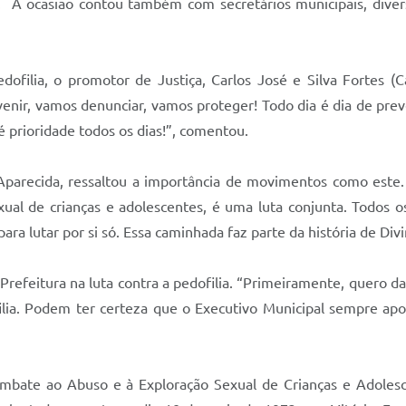
ia. A ocasião contou também com secretários municipais, dive
filia, o promotor de Justiça, Carlos José e Silva Fortes (Ca
evenir, vamos denunciar, vamos proteger! Todo dia é dia de pr
 é prioridade todos os dias!”, comentou.
e Aparecida, ressaltou a importância de movimentos como es
xual de crianças e adolescentes, é uma luta conjunta. Todos o
ara lutar por si só. Essa caminhada faz parte da história de Div
Prefeitura na luta contra a pedofilia. “Primeiramente, quero 
lia. Podem ter certeza que o Executivo Municipal sempre apoia
Combate ao Abuso e à Exploração Sexual de Crianças e Adoles