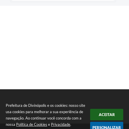
Prefeitura de Divinópolis e os cookies: nosso site
usa cookies para melhorar a sua experiência de
ACEITAR
navegação. Ao continuar você concorda com a
nossa
Política de Cookies
e
Privacidade
.
PERSONALIZAR