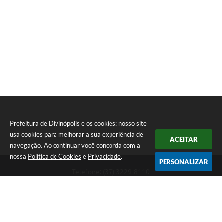
Prefeitura de Divinópolis e os cookies: nosso site
usa cookies para melhorar a sua experiência de
ACEITAR
navegação. Ao continuar você concorda com a
nossa
Política de Cookies
e
Privacidade
.
PERSONALIZAR
Telefone: (37) 3229-8110
Endereço: Avenida Paraná, 2.601 - São José | CEP: 35501-170
Atendimento Geral da Prefeitura - segunda a sexta, das 08:00 às 18:00
horas. Informações Gerais: (37) 3229-6500 (37)3229-6800 (37) 3229-
6528
Prefeitura de Divinópolis