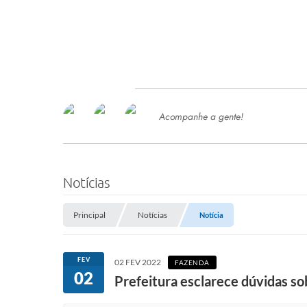
Acompanhe a gente!
Ace
SERVIÇOS
Com
Ter
PROCESSOS SELETIVO
Notícias
SEMED
Principal
Notícias
Notícia
Processo de Contratação -
SEMED 2026
PP
FEV
02 FEV 2022
FAZENDA
Concursos e Processos Seletivos
02
Esp
Prefeitura esclarece dúvidas s