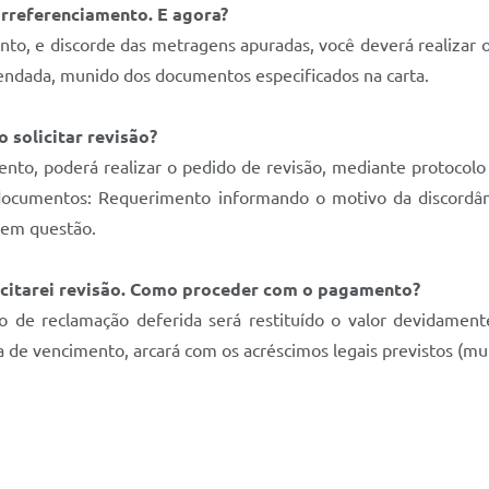
orreferenciamento. E agora?
nto, e discorde das metragens apuradas, você deverá realizar
endada, munido dos documentos especificados na carta.
 solicitar revisão?
nto, poderá realizar o pedido de revisão, mediante protocolo
documentos: Requerimento informando o motivo da discordânc
 em questão.
licitarei revisão. Como proceder com o pagamento?
o de reclamação deferida será restituído o valor devidamen
a de vencimento, arcará com os acréscimos legais previstos (mult