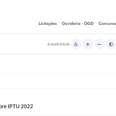
Licitações
Ouvidoria - OGD
Concurso
Editais de Licitações
lera Divinópolis
Acessibilidade
Meio Ambiente
Chamamentos Públicos
issão de Farmácia e
Agronegócios
apêutica - Semusa
LM Incentivo a Cultura
LEGISLAÇÃO
Matérias Legislativas
A/LOA/LDO
Normas Jurídicas
orte
obre IPTU 2022
Diário Oficial